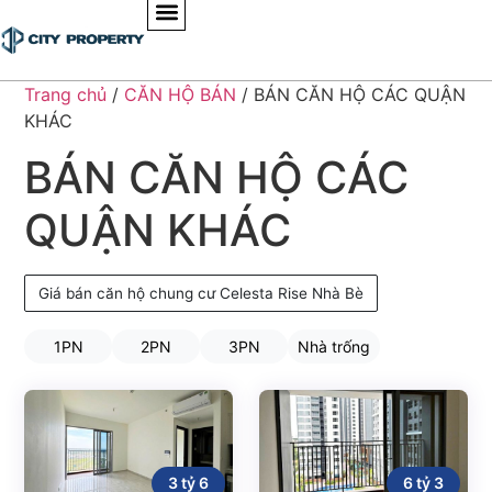
Trang chủ
/
CĂN HỘ BÁN
/ BÁN CĂN HỘ CÁC QUẬN
KHÁC
BÁN CĂN HỘ CÁC
QUẬN KHÁC
Giá bán căn hộ chung cư Celesta Rise Nhà Bè
1PN
2PN
3PN
Nhà trống
3 tỷ 6
6 tỷ 3