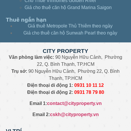
Cho Thuê Vinhomes Golden River
Giá cho thuê căn hộ Grand Marina Saigon
Thuê ngắn hạn
Giá thuê Metropole Thủ Thiêm theo ngày
Giá cho thuê căn hộ Sunwah Pearl theo ngày
CITY PROPERTY
Văn phòng làm việc:
90 Nguyễn Hữu Cảnh, Phường
22, Q. Bình Thạnh, TP.HCM
Trụ sở:
90 Nguyễn Hữu Cảnh, Phường 22, Q. Bình
Thạnh, TP.HCM
Điện thoại di động 1:
0931
10 11 12
Điện thoại di động 2:
0
931 78 79 80
Email 1:
contact@cityproperty.vn
Email 2:
cskh@cityproperty.vn