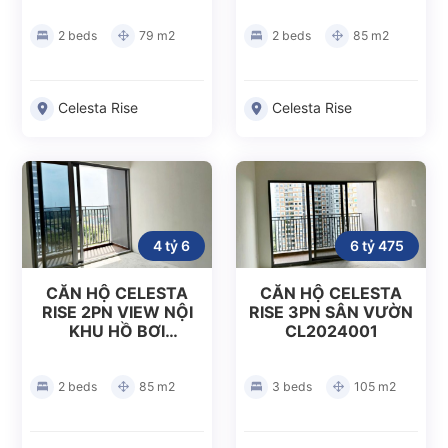
2 beds
79 m2
2 beds
85 m2
Celesta Rise
Celesta Rise
4 tỷ 6
6 tỷ 475
CĂN HỘ CELESTA
CĂN HỘ CELESTA
RISE 2PN VIEW NỘI
RISE 3PN SÂN VƯỜN
KHU HỒ BƠI
CL2024001
CL2024002
2 beds
85 m2
3 beds
105 m2