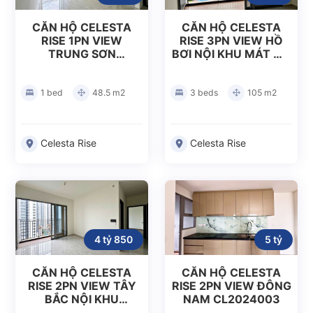
CĂN HỘ CELESTA
CĂN HỘ CELESTA
RISE 1PN VIEW
RISE 3PN VIEW HỒ
TRUNG SƠN
BƠI NỘI KHU MÁT MẺ
CL2024006
CL2024005
1 bed
48.5 m2
3 beds
105 m2
Celesta Rise
Celesta Rise
4 tỷ 850
5 tỷ
CĂN HỘ CELESTA
CĂN HỘ CELESTA
RISE 2PN VIEW TÂY
RISE 2PN VIEW ĐÔNG
BẮC NỘI KHU
NAM CL2024003
CL2024004