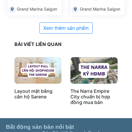
Grand Marina Saigon
Grand Marina Saigon
Xem thêm sản phẩm
BÀI VIẾT LIÊN QUAN
Layout mặt bằng
The Narra Empire
Mô
căn hộ Sarene
City chuẩn bị hợp
đồng mua bán
Bất động sản bán nổi bật