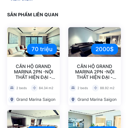
nhật mới nhất
Mặt bằng layout Grand Marina
mới cập nhật
SẢN PHẨM LIÊN QUAN
Căn hộ Grand Marina 2PN – full NT view Q1 –
gm0001
5/5 - (1 bình chọn)
70 triệu
2000$
CĂN HỘ GRAND
CĂN HỘ GRAND
MARINA 2PN -NỘI
MARINA 2PN -NỘI
THẤT HIỆN ĐẠI -
THẤT HIỆN ĐẠI -
GM0007
GM0006
2 beds
84.34 m2
2 beds
88.92 m2
Grand Marina Saigon
Grand Marina Saigon