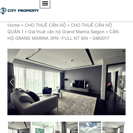
Home
»
CHO THUÊ CĂN HỘ
»
CHO THUÊ CĂN HỘ
QUẬN 1
»
Giá thuê căn hộ Grand Marina Saigon
»
CĂN
HỘ GRAND MARINA 3PN -FULL NT XỊN – GM0017