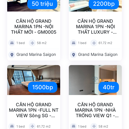
50 triệu
2200bp
CĂN HỘ GRAND
CĂN HỘ GRAND
MARINA 1PN -NỘI
MARINA 1PN -NỘI
THẤT MỚI - GM0005
THẤT LUXURY -
GM0004
1 bed
58 m2
1 bed
61.72 m2
Grand Marina Saigon
Grand Marina Saigon
1500bp
40tr
CĂN HỘ GRAND
CĂN HỘ GRAND
MARINA 1PN -FULL NT
MARINA 1PN -NHÀ
VIEW Sông SG -
TRỐNG VIEW Q1 -
GM0003
GM0002
1 bed
61.72 m2
1 bed
58 m2