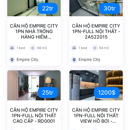
22tr
30tr
CĂN HỘ EMPIRE CITY
CĂN HỘ EMPIRE CITY
1PN NHÀ TRỐNG
1PN-FULL NỘI THẤT -
HÀNG HIẾM
2A522015
EP20260520
1 bed
68 m2
1 bed
64 m2
Empire City
Empire City
25tr
1200$
CĂN HỘ EMPIRE CITY
CĂN HỘ EMPIRE CITY
1PN-FULL NỘI THẤT
1PN-FULL NỘI THẤT
CAO CẤP - RD0001
VIEW HỒ BƠI -
RD0009