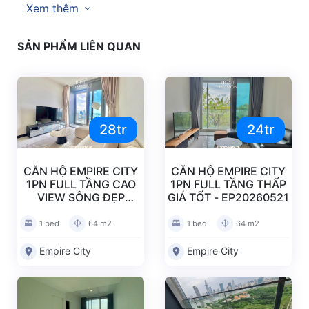
Xem thêm
SẢN PHẨM LIÊN QUAN
28tr
24tr
CĂN HỘ EMPIRE CITY
CĂN HỘ EMPIRE CITY
1PN FULL TẦNG CAO
1PN FULL TẦNG THẤP
VIEW SÔNG ĐẸP
GIÁ TỐT - EP20260521
EP20260522
1 bed
64 m2
1 bed
64 m2
Empire City
Empire City