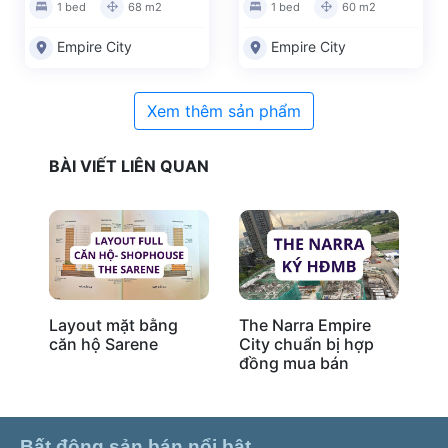
1 bed
68 m2
1 bed
60 m2
Empire City
Empire City
Xem thêm sản phẩm
BÀI VIẾT LIÊN QUAN
Layout mặt bằng
The Narra Empire
Mô
căn hộ Sarene
City chuẩn bị hợp
đồng mua bán
Bất động sản bán nổi bật