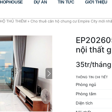
HOPHOUSE
DỰ ÁN
TIN TỨC
GIỚI THIỆU
HỘ THỦ THIÊM
»
Cho thuê căn hộ chung cư Empire City mới nhấ
EP202605
nội thất g
35tr/tháng
THÔNG TIN CHI TIẾT
Phòng ngủ
Phòng tắm
Diện tích