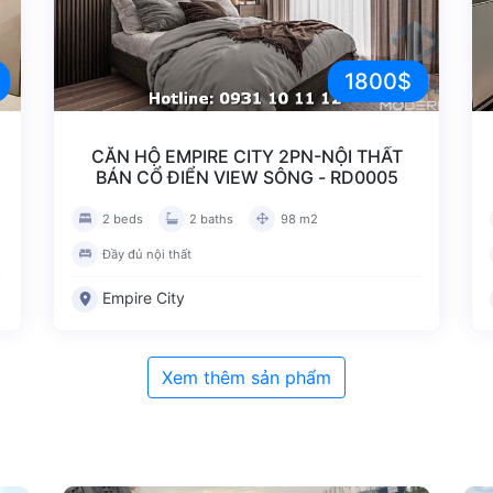
1800$
CĂN HỘ EMPIRE CITY 2PN-NỘI THẤT
BÁN CỔ ĐIỂN VIEW SÔNG - RD0005
2 beds
2 baths
98 m2
Đầy đủ nội thất
Empire City
Xem thêm sản phẩm