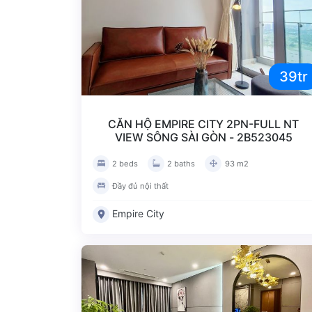
39tr
CĂN HỘ EMPIRE CITY 2PN-FULL NT
VIEW SÔNG SÀI GÒN - 2B523045
2 beds
2 baths
93 m2
Đầy đủ nội thất
Empire City