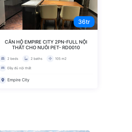
36tr
CĂN HỘ EMPIRE CITY 2PN-FULL NỘI
THẤT CHO NUÔI PET- RD0010
2 beds
2 baths
105 m2
Đầy đủ nội thất
Empire City