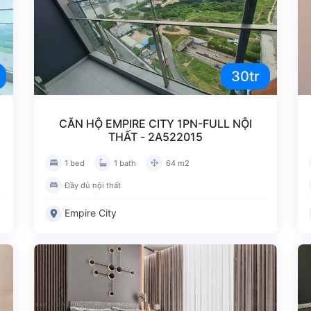
30tr
CĂN HỘ EMPIRE CITY 1PN-FULL NỘI
THẤT - 2A522015
1 bed
1 bath
64 m2
Đầy đủ nội thất
Empire City