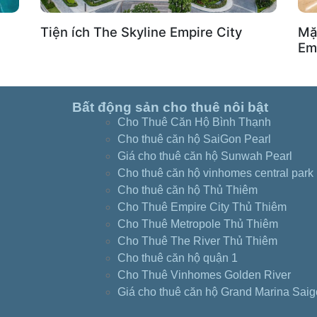
Tiện ích The Skyline Empire City
Mặ
Em
Bất động sản cho thuê nôi bật
Cho Thuê Căn Hộ Bình Thạnh
Cho thuê căn hộ SaiGon Pearl
Giá cho thuê căn hộ Sunwah Pearl
Cho thuê căn hộ vinhomes central park
Cho thuê căn hộ Thủ Thiêm
Cho Thuê Empire City Thủ Thiêm
Cho Thuê Metropole Thủ Thiêm
Cho Thuê The River Thủ Thiêm
Cho thuê căn hộ quận 1
Cho Thuê Vinhomes Golden River
Giá cho thuê căn hộ Grand Marina Sai