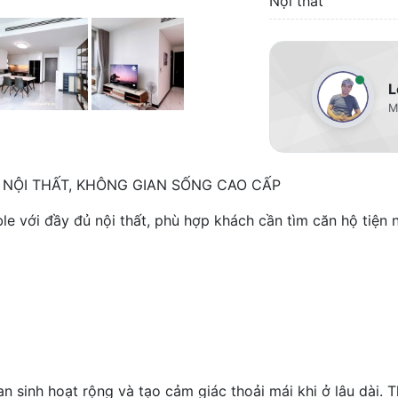
Nội thất
L
M
 NỘI THẤT, KHÔNG GIAN SỐNG CAO CẤP
le với đầy đủ nội thất, phù hợp khách cần tìm căn hộ tiện 
an sinh hoạt rộng và tạo cảm giác thoải mái khi ở lâu dài.