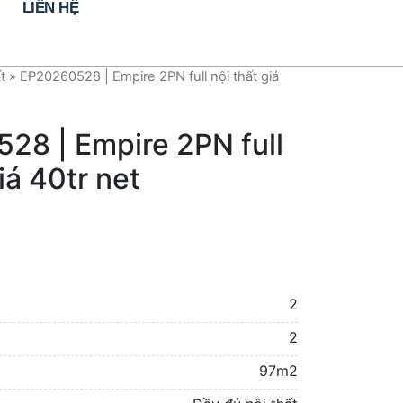
LIÊN HỆ
t
»
EP20260528 | Empire 2PN full nội thất giá
28 | Empire 2PN full
iá 40tr net
2
2
97m2