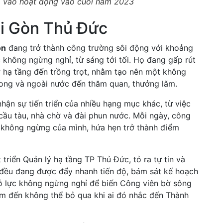
a vào hoạt động vào cuối năm 2023
ài Gòn Thủ Đức
òn
đang trở thành công trường sôi động với khoảng
không ngừng nghỉ, từ sáng tới tối. Họ đang gấp rút
ở hạ tầng đến trồng trọt, nhằm tạo nên một không
rong và ngoài nước đến thăm quan, thưởng lãm.
ận sự tiến triển của nhiều hạng mục khác, từ việc
 cầu tàu, nhà chờ và đài phun nước. Mỗi ngày, công
i không ngừng của mình, hứa hẹn trở thành điểm
riển Quản lý hạ tầng TP Thủ Đức, tỏ ra tự tin và
 đều đang được đẩy nhanh tiến độ, bám sát kế hoạch
ỗ lực không ngừng nghỉ để biến Công viên bờ sông
m đến không thể bỏ qua khi ai đó nhắc đến Thành