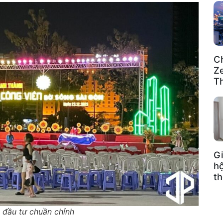
C
Ze
T
Gi
h
t
 đầu tư chuần chỉnh