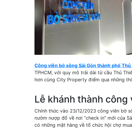
Công viên bờ sông Sài Gòn thành phố Thủ
TPHCM, với quy mô trải dài từ cầu Thủ Thi
hơn cùng City Property điểm qua những thô
Lễ khánh thành công 
Chính thức vào 23/12/2023 công viên bờ s
nườm nượp đổ về nơi “check in” mới của Sài
có những mặt hàng về tổ chức hội chợ mu