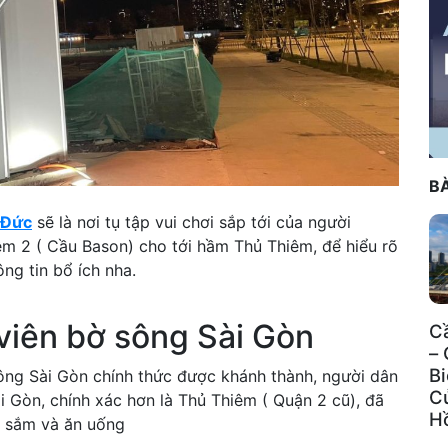
BÀ
 Đức
sẽ là nơi tụ tập vui chơi sắp tới của người
êm 2 ( Cầu Bason) cho tới hầm Thủ Thiêm, để hiểu rõ
ng tin bổ ích nha.
viên bờ sông Sài Gòn
C
– 
B
ông Sài Gòn chính thức được khánh thành, người dân
C
 Gòn, chính xác hơn là Thủ Thiêm ( Quận 2 cũ), đã
H
a sắm và ăn uống