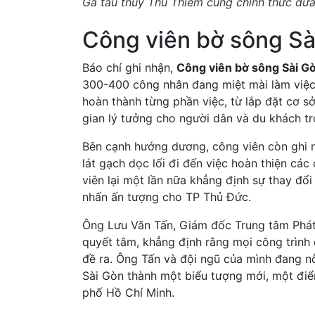
Ga tàu thủy Thủ Thiêm cũng chính thức đư
Công viên bờ sông S
Báo chí ghi nhận,
Công viên bờ sông Sài G
300-400 công nhân đang miệt mài làm việc 
hoàn thành từng phần việc, từ lắp đặt cơ s
gian lý tưởng cho người dân và du khách t
Bên cạnh hướng dương, công viên còn ghi nh
lát gạch dọc lối đi đến việc hoàn thiện các
viên lại một lần nữa khẳng định sự thay đổ
nhấn ấn tượng cho TP Thủ Đức.
Ông Lưu Văn Tấn, Giám đốc Trung tâm Phát t
quyết tâm, khẳng định rằng mọi công trình
đề ra. Ông Tấn và đội ngũ của mình đang n
Sài Gòn thành một biểu tượng mới, một điể
phố Hồ Chí Minh.