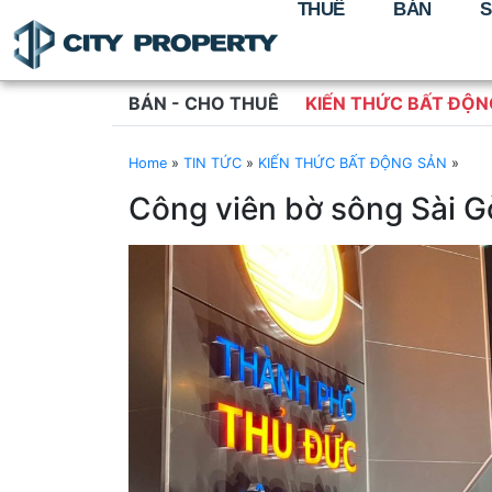
THUÊ
BÁN
S
BÁN - CHO THUÊ
KIẾN THỨC BẤT ĐỘN
Home
»
TIN TỨC
»
KIẾN THỨC BẤT ĐỘNG SẢN
»
Công viên bờ sông Sài 