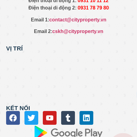
Điện thoại di động 1:
0931
10 11 12
Điện thoại di động 2:
0
931 78 79 80
Email 1:
contact@cityproperty.vn
Email 2:
cskh@cityproperty.vn
VỊ TRÍ
KẾT NỐI