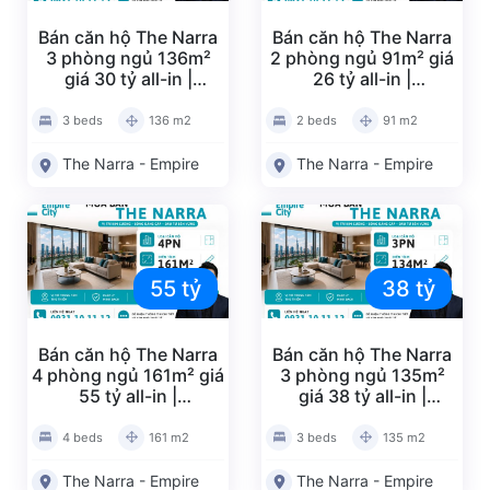
Bán căn hộ The Narra
Bán căn hộ The Narra
3 phòng ngủ 136m²
2 phòng ngủ 91m² giá
giá 30 tỷ all-in |
26 tỷ all-in |
NA20260532
NA20260531
3 beds
136 m2
2 beds
91 m2
The Narra - Empire
The Narra - Empire
55 tỷ
38 tỷ
Bán căn hộ The Narra
Bán căn hộ The Narra
4 phòng ngủ 161m² giá
3 phòng ngủ 135m²
55 tỷ all-in |
giá 38 tỷ all-in |
NA20260530
NA20260529
4 beds
161 m2
3 beds
135 m2
The Narra - Empire
The Narra - Empire