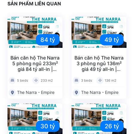
SẢN PHẨM LIÊN QUAN
84 tỷ
49 tỷ
Bán căn hộ The Narra
Bán căn hộ The Narra
5 phòng ngủ 233m²
3 phòng ngủ 136m²
giá 84 tỷ all-in |
giá 49 tỷ all-in |
NA20260534
NA20260533
5 beds
233 m2
3 beds
136 m2
The Narra - Empire
The Narra - Empire
30 tỷ
26 tỷ