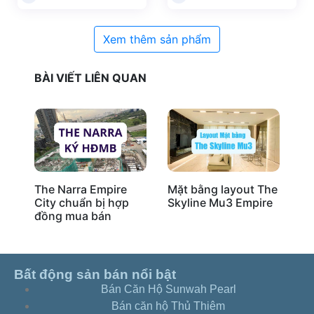
Xem thêm sản phẩm
BÀI VIẾT LIÊN QUAN
The Narra Empire
Mặt bằng layout The
La
City chuẩn bị hợp
Skyline Mu3 Empire
đồng mua bán
Bất động sản bán nổi bật
Bán Căn Hộ Sunwah Pearl
Bán căn hộ Thủ Thiêm