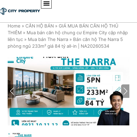
Home
»
CĂN HỘ BÁN
»
GIÁ MUA BÁN CĂN HỘ THỦ
THIÊM
»
Mua bán căn hộ chung cư Empire City cập nhập
liên tục
»
Mua bán The Narra
»
Bán căn hộ The Narra 5
phòng ngủ 233m² giá 84 tỷ all-in | NA20260534