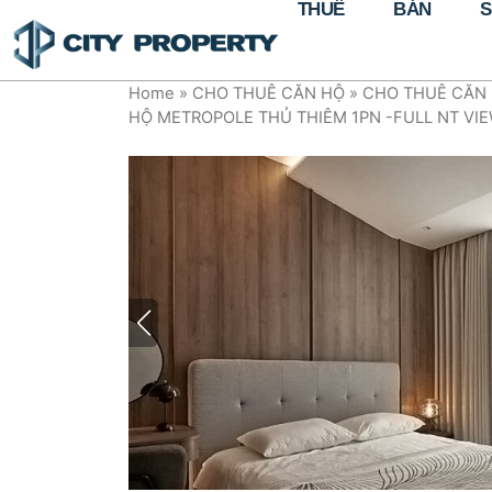
THUÊ
BÁN
S
Home
»
CHO THUÊ CĂN HỘ
»
CHO THUÊ CĂN 
HỘ METROPOLE THỦ THIÊM 1PN -FULL NT VI