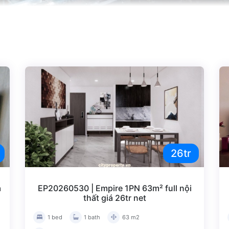
n hộ nằm trong Top 5 ông lớn tại Thủ Thiêm.Metropole Thủ Thiê
( Cầu Bason)cực kỳ thuận tiện việc di chuyển về Quận 1 và đi x
n yêu thích của những chuyên gia công ty hàng đầu và những g
 căn hộ tại
Cityproperty
qua hotline
0931 10 11 12
hất
ể bạn quan tâm
Metropole Thủ Thiêm
26tr
á
EP20260530 | Empire 1PN 63m² full nội
thất giá 26tr net
1 bed
1 bath
63 m2