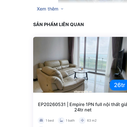
Xem thêm
Căn hộ Metropole Thủ Thiêm
là quần thể că
mong ước khi tọa lạc tại chân cầu Thủ Thiêm 2 
SẢN PHẨM LIÊN QUAN
cao thì Metropole Thủ Thiêm hiện là điểm đế
sống thoải mái và cao cấp tại đây. Liên hệ mua
Xem thêm một số bài viết khác
Cho thuê metropole Thủ Thiêm
mới n
Mặt bằng Metropole Thủ Thiêm
có th
Khai trương
Atelier Premium Bakery 
26tr
EP20260531 | Empire 1PN full nội thất gi
24tr net
1 bed
1 bath
63 m2