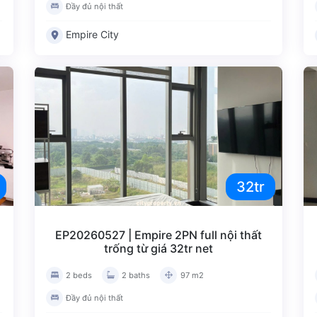
Đầy đủ nội thất
Empire City
32tr
EP20260527 | Empire 2PN full nội thất
trống từ giá 32tr net
2 beds
2 baths
97 m2
Đầy đủ nội thất