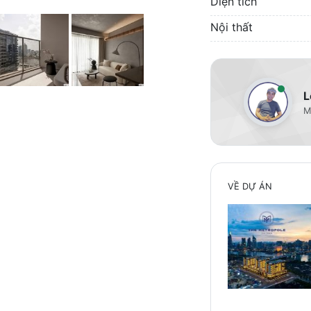
Diện tích
Nội thất
L
M
VỀ DỰ ÁN