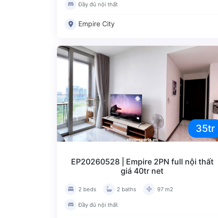
Đầy đủ nội thất
Empire City
35tr
EP20260528 | Empire 2PN full nội thất
giá 40tr net
2 beds
2 baths
97 m2
Đầy đủ nội thất