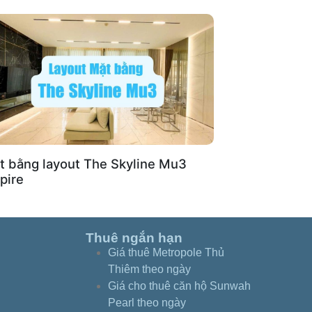
t bằng layout The Skyline Mu3
pire
Thuê ngắn hạn
Giá thuê Metropole Thủ
Thiêm theo ngày
Giá cho thuê căn hộ Sunwah
Pearl theo ngày