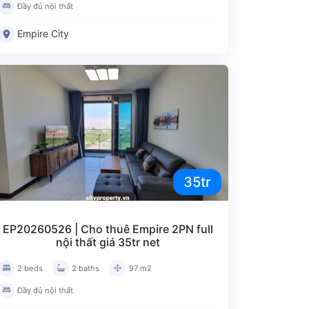
Đầy đủ nội thất
Empire City
35tr
EP20260526 | Cho thuê Empire 2PN full
nội thất giá 35tr net
2 beds
2 baths
97 m2
Đầy đủ nội thất