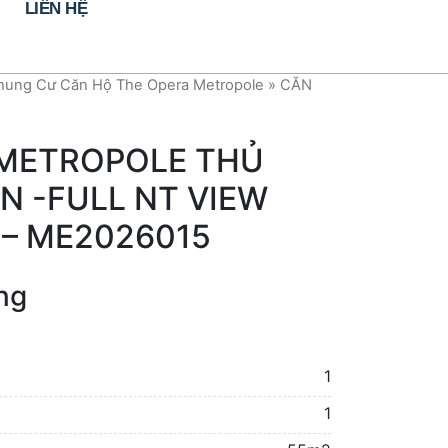
LIÊN HỆ
ung Cư Căn Hộ The Opera Metropole
»
CĂN
METROPOLE THỦ
N -FULL NT VIEW
– ME2026015
ng
1
1