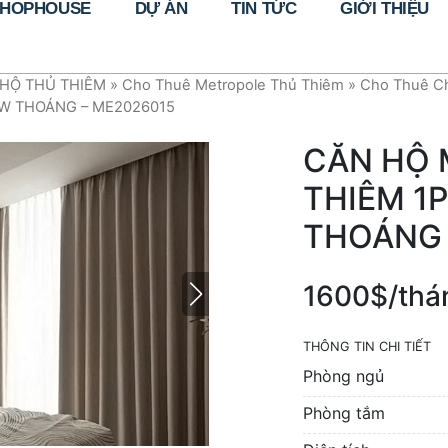
HOPHOUSE
DỰ ÁN
TIN TỨC
GIỚI THIỆU
HỘ THỦ THIÊM
»
Cho Thuê Metropole Thủ Thiêm
»
Cho Thuê Ch
EW THOÁNG – ME2026015
CĂN HỘ 
THIÊM 1P
THOÁNG 
1600$/thá
THÔNG TIN CHI TIẾT
Phòng ngủ
Phòng tắm