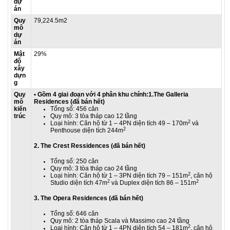
dự
án
Quy
79,224.5m2
mô
dự
án
Mật
29%
độ
xây
dựn
g
Quy
• Gồm 4 giai đoạn với 4 phân khu chính:
1.The Galleria
mô
Residences (đã bán hết)
kiến
Tổng số: 456 căn
trúc
Quy mô: 3 tòa tháp cao 12 tầng
2
Loại hình: Căn hộ từ 1 – 4PN diện tích 49 – 170m
và
2
Penthouse diện tích 244m
2. The Crest Ressidences (đã bán hết)
Tổng số: 250 căn
Quy mô: 3 tòa tháp cao 24 tầng
2
Loại hình: Căn hộ từ 1 – 3PN diện tích 79 – 151m
, căn hộ
2
2
Studio diện tích 47m
và Duplex diện tích 86 – 151m
3. The Opera Residences (đã bán hết)
Tổng số: 646 căn
Quy mô: 2 tòa tháp Scala và Massimo cao 24 tầng
2
Loại hình: Căn hộ từ 1 – 4PN diện tích 54 – 181m
, căn hộ