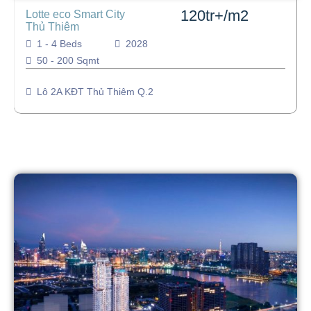
120tr+/m2
Lotte eco Smart City
Thủ Thiêm
1 - 4 Beds
2028
50 - 200 Sqmt
Lô 2A KĐT Thủ Thiêm Q.2