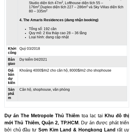
2
Studio diện tích 47m
, Lofthouse diện tích 55 –
2
2
176m
,Duplex diện tích 227 – 286m
và Sky Villas diện tích
2
80 – 335m
4. The Amaris Residences (đang nhận booking)
Tổng số: 192 căn
Quy mô: 2 tòa tháp cao 28 – 36 tầng
Loại hình: đang cập nhật
Khởi
Quý 03/2018
công
Bàn
Dự kiếm 04/2021
giao
Giá
Khoảng 4000$/m2 cho căn hộ, 8000$/m2 cho shophouse
bán
dự
kiến
Sản
Căn hộ, shophouse, văn phòng
phẩ
m
D
ự án The Metropole Thủ Thiêm
tọa lạc tại ​
Khu đô thị
mới Thủ Thiêm, Quận 2, TP.HCM
. Dự án được phát triển
bởi chủ đầu tư
Sơn Kim Land & Hongkong Land
rất uy