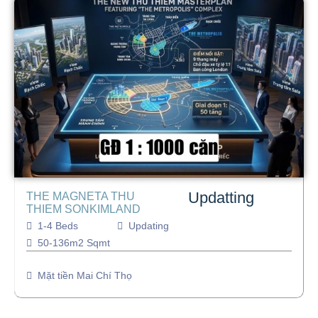
Updatting
THE MAGNETA THU
THIEM SONKIMLAND
1-4 Beds
Updating
50-136m2 Sqmt
Mặt tiền Mai Chí Thọ