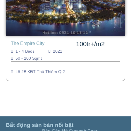
100tr+/m2
The Empire City
1 - 4 Beds
2021
50 - 200 Sqmt
Lô 2B KĐT Thủ Thiêm Q.2
Bất động sản bán nổi bật