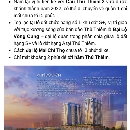
Nằm tại vị trí liền kề với
Cầu Thủ Thiêm 2
vừa được
khánh thành năm 2022, có thể di chuyển về quận 1 chỉ
mất chưa tới 5 phút.
Toạ lạc tại lô đất chức năng số 1-khu đất S+, vị trí giao
với trục xương sống của bán đảo Thủ Thiêm là
Đại Lộ
Vòng Cung
– đại lộ quan trọng phân chia giữa lô đất
hạng S+ và lô đất hạng A tại Thủ Thiêm.
Cách
đại lộ Mai Chí Thọ
chưa tới 3 phút đi xe.
Chỉ mất khoảng 2 phút để tới
hầm Thủ Thiêm
.