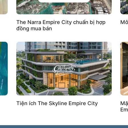
The Narra Empire City chuẩn bị hợp
Mô 
đồng mua bán
Tiện ích The Skyline Empire City
Mặ
Em