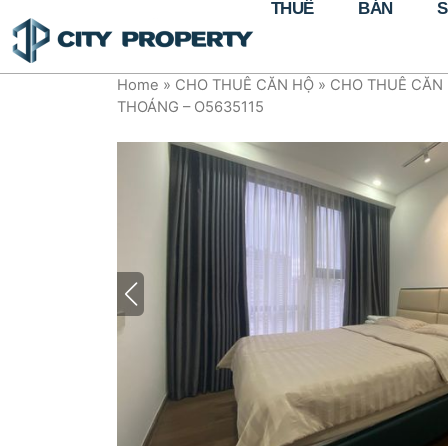
THUÊ
BÁN
S
Home
»
CHO THUÊ CĂN HỘ
»
CHO THUÊ CĂN 
THOÁNG – O5635115