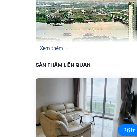
Xem thêm
SẢN PHẨM LIÊN QUAN
Căn hộ Opal-Saigon Pearl
là những căn hộ n
26tr
Saigon Pearl,với tuổi đời gần 10 năm nhưng Sa