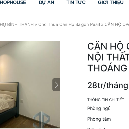
HOPHOUSE
DỰ ÁN
TIN TỨC
GIỚI THIỆU
HỘ BÌNH THẠNH
»
Cho Thuê Căn Hộ Saigon Pearl
»
CĂN HỘ OP
CĂN HỘ 
NỘI THẤ
THOÁNG 
28tr/tháng
THÔNG TIN CHI TIẾT
Phòng ngủ
Phòng tắm