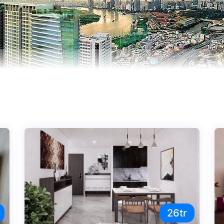
ằm trong Top 8 căn hộ cao cấp tại quận Bình Thạnh. Opal-Sai
26tr
igon Pearl vẫn mãi giữ được vị trí trong mắt khách hàng khi đi 