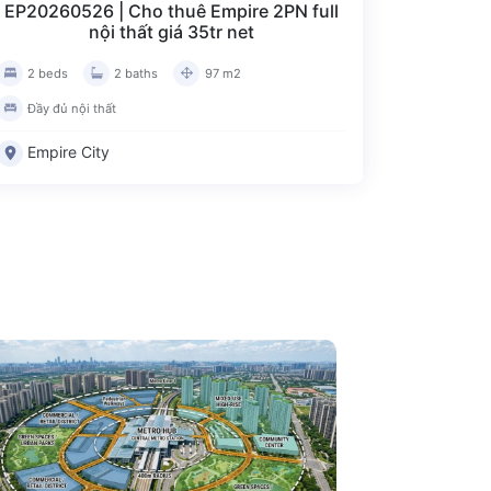
EP20260526 | Cho thuê Empire 2PN full
nội thất giá 35tr net
2 beds
2 baths
97 m2
Đầy đủ nội thất
Empire City
Đánh giá bài viết