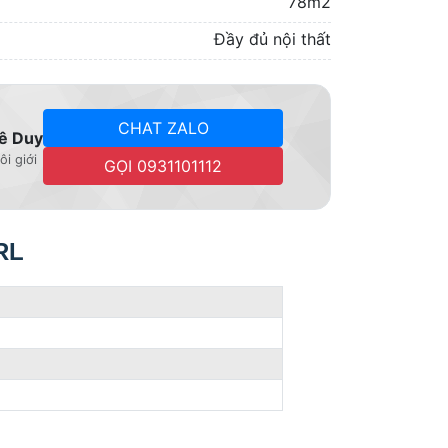
78m2
Đầy đủ nội thất
CHAT ZALO
ê Duy
ôi giới
GỌI 0931101112
RL