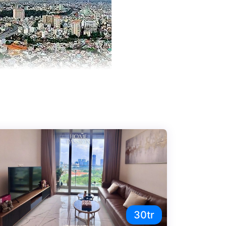
gon Pearl là tòa nhà mới tại quần thể căn hộ
30tr
tìm thuê tại Bình Thạnh.Tiện ích nội ngoại khu