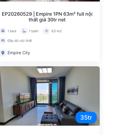
1 12
EP20260529 | Empire 1PN 63m² full nội
thất giá 30tr net
1 bed
1 bath
63 m2
Đầy đủ nội thất
Empire City
35tr