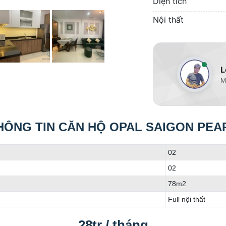
Diện tích
Nội thất
L
M
HÔNG TIN CĂN HỘ OPAL SAIGON PEA
02
02
78m2
Full nội thất
28tr / tháng