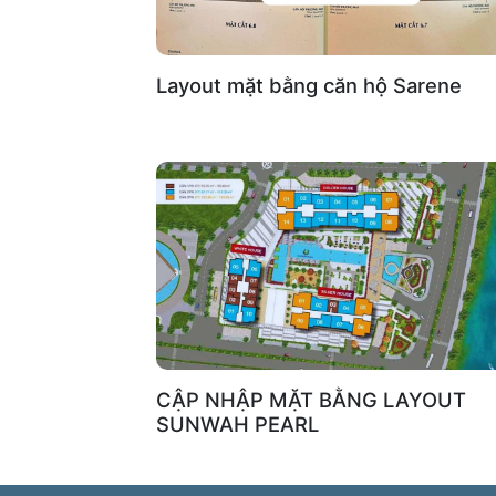
Layout mặt bằng căn hộ Sarene
CẬP NHẬP MẶT BẰNG LAYOUT
SUNWAH PEARL