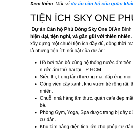
Xem thêm:
Một số
dự án căn hộ của quận khá
TIỆN ÍCH SKY ONE PH
Dự án Căn hộ Phú Đông Sky One Dĩ An
Bình 
hiện đại, tiện nghi, và gần gũi với thiên nhiên
.
xây dựng một chuỗi tiện ích đầy đủ, đồng thời 
là những tiện ích nổi bật của dự án:
Hồ bơi tràn bờ cùng hệ thống nước ấm trên k
nước ấm thứ hai tại TP HCM.
Siêu thị, trung tâm thương mại đáp ứng mọi
Công viên cây xanh, khu vườn trẻ rộng rãi,
nhiên.
Chuỗi nhà hàng ẩm thực, quán cafe đẹp mắt,
bè.
Phòng Gym, Yoga, Spa được trang bị đầy đủ 
cư dân.
Khu tắm nắng diện tích lớn cho phép cư dân 