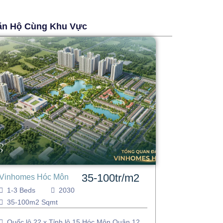
ăn Hộ Cùng Khu Vực
35-100tr/m2
Vinhomes Hóc Môn
1-3 Beds
2030
35-100m2 Sqmt
Quốc lộ 22 x Tỉnh lộ 15 Hóc Môn Quận 12