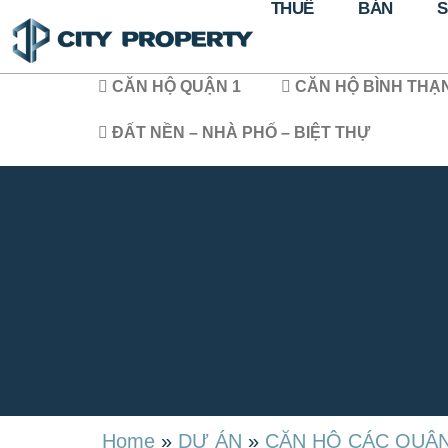
THUÊ
BÁN
S
CĂN HỘ QUẬN 1
CĂN HỘ BÌNH THẠ
ĐẤT NỀN – NHÀ PHỐ – BIỆT THỰ
Home
»
DỰ ÁN
»
CĂN HỘ CÁC QUẬ