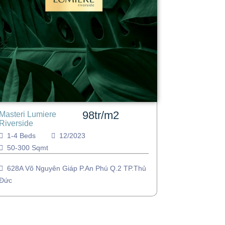
98tr/m2
Masteri Lumiere
Riverside
1-4 Beds
12/2023
50-300 Sqmt
628A Võ Nguyên Giáp P.An Phú Q.2 TP.Thủ
Đức