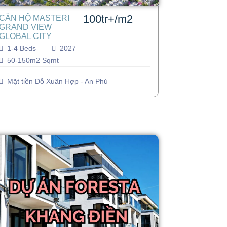
100tr+/m2
CĂN HỘ MASTERI
GRAND VIEW
GLOBAL CITY
1-4 Beds
2027
50-150m2 Sqmt
Mặt tiền Đỗ Xuân Hợp - An Phú