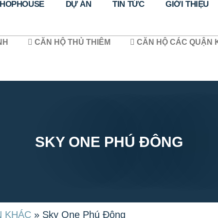
HOPHOUSE
DỰ ÁN
TIN TỨC
GIỚI THIỆU
NH
CĂN HỘ THỦ THIÊM
CĂN HỘ CÁC QUẬN 
SKY ONE PHÚ ĐÔNG
N KHÁC
»
Sky One Phú Đông