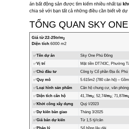
án bất động sản được tìm kiếm nhiều nhất tại
kh
chia sẻ với bạn tất cả những điều cần biết về dự
TỔNG QUAN SKY ONE
Giá từ
:
22-25tr/m
2
Diện tích
:6000 m2
✅
Tên dự án
Sky One Phú Đông
✅
Vị trí
Mặt tiền DT743C, Phường Tâ
✅
Chủ đầu tư
Công ty Cổ phần Địa ốc Phú
✅
Quy mô
5.615m2 (780 căn hộ) – Gồm 
✅
Loại hình sản phẩm
Căn hộ chung cư, văn phòn
✅
Diện tích căn hộ
41,7
/m
; 52,74
/m
; 71,87
/m
2
2
✅
Khởi công xây dựng
Quý I/2023
✅
Dự kiến bàn giao
Tháng 3/2025
✅
Giá bán dự kiến
Từ 1,5 tỷ/căn
✅
Pháp lý
Sổ hồng lâu dài