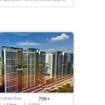
70tr+
Celesta Rise
1-3 Beds
11/2024