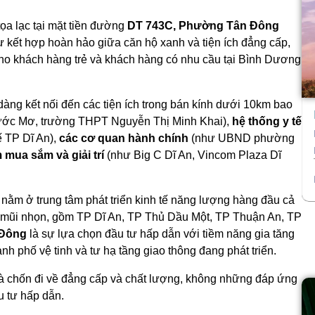
ọa lạc tại mặt tiền đường
DT 743C, Phường Tân Đông
ự kết hợp hoàn hảo giữa căn hộ xanh và tiện ích đẳng cấp,
o khách hàng trẻ và khách hàng có nhu cầu tại Bình Dương
àng kết nối đến các tiện ích trong bán kính dưới 10km bao
ớc Mơ, trường THPT Nguyễn Thị Minh Khai),
hệ thống y tế
ế TP Dĩ An),
các cơ quan hành chính
(như UBND phường
 mua sắm và giải trí
(như Big C Dĩ An, Vincom Plaza Dĩ
, nằm ở trung tâm phát triển kinh tế năng lượng hàng đầu cả
p mũi nhọn, gồm TP Dĩ An, TP Thủ Dầu Một, TP Thuận An, TP
 Đông
là sự lựa chọn đầu tư hấp dẫn với tiềm năng gia tăng
ành phố vệ tinh và tư hạ tầng giao thông đang phát triển.
à chốn đi về đẳng cấp và chất lượng, không những đáp ứng
u tư hấp dẫn.