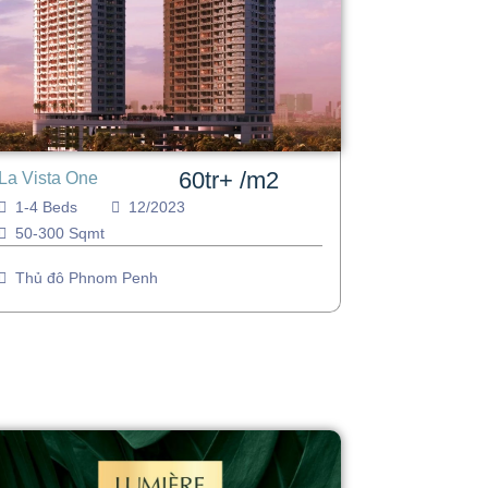
60tr+ /m2
La Vista One
1-4 Beds
12/2023
50-300 Sqmt
Thủ đô Phnom Penh