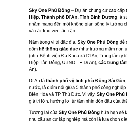
Sky One Phú Đông
– Dự án chung cư cao cấp t
Hiệp, Thành phố Dĩ An, Tỉnh Bình Dương
là s
nhằm mang đến một không gian sống lý tưởng ch
và các khu vực lân cận.
Nằm trong vị trí đắc địa,
Sky One Phú Đông
dễ d
gồm
hệ thống giáo dục
(như trường mầm non ư
(như Bệnh viện Đa Khoa xã Dĩ An, Trung tâm y t
Hiệp Tân Đông, UBND TP Dĩ An),
các trung tâm
An).
Dĩ An là
thành phố vệ tinh phía Đông Sài Gòn
nước, là điểm nối giữa 5 thành phố công nghiệ
Biên Hòa và TP Thủ Đức. Vì vậy,
Sky One Phú
giá trị lớn, hưởng lợi từ tầm nhìn đón đầu của th
Tương lai của
Sky One Phú Đông
hứa hẹn sẽ l
nhu cầu an cư lập nghiệp mà còn là lựa chọn đầ