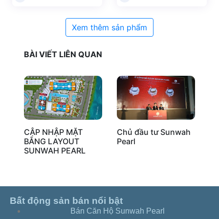
Xem thêm sản phẩm
BÀI VIẾT LIÊN QUAN
CẬP NHẬP MẶT
Chủ đầu tư Sunwah
Qu
BẰNG LAYOUT
Pearl
N
SUNWAH PEARL
Mu
Su
Bất động sản bán nổi bật
Bán Căn Hộ Sunwah Pearl