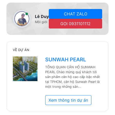
CHAT ZALO
Lê Duy
Môi giới
GỌI 0931101112
VỀ DỰ ÁN
SUNWAH PEARL
TỔNG QUAN CĂN HỘ SUNWAH
PEARL ​Chào mừng quý khách tới
sản phẩm căn hộ cao cấp bậc nhất
tại TPHCM, căn hộ Sunwah Pearl là
một trong những sản...
Xem thông tin dự án