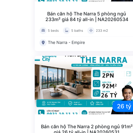
Bán căn hộ The Narra 5 phòng ngủ
233m² giá 84 tỷ all-in | NA20260534
5 beds
5 baths
233 m2
The Narra - Empire
26 tỷ
Bán căn hộ The Narra 2 phòng ngủ 91m²
giá 26 tỷ all-in | NA20260531