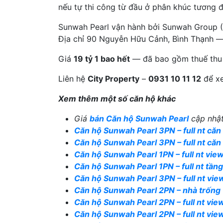
nếu tự thi công từ đầu ở phân khúc tương 
Sunwah Pearl vận hành bởi Sunwah Group (H
Địa chỉ 90 Nguyễn Hữu Cảnh, Bình Thạnh — 
Giá
19 tỷ 1 bao hết
— đã bao gồm thuế thu n
Liên hệ
City Property
–
0931 10 11 12
để xe
Xem thêm một số căn hộ khác
Giá
bán Căn hộ Sunwah Pearl
cập nhật
Căn hộ Sunwah Pearl 3PN – full nt că
Căn hộ Sunwah Pearl 3PN – full nt că
Căn hộ Sunwah Pearl 1PN – full nt vi
Căn hộ Sunwah Pearl 1PN – full nt tần
Căn hộ Sunwah Pearl 3PN – full nt v
Căn hộ Sunwah Pearl 2PN – nhà trốn
Căn hộ Sunwah Pearl 2PN – full nt vi
Căn hộ Sunwah Pearl 2PN – full nt vi