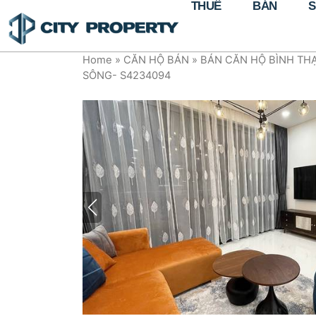
THUÊ
BÁN
S
Home
»
CĂN HỘ BÁN
»
BÁN CĂN HỘ BÌNH TH
SÔNG- S4234094