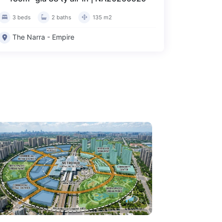
3 beds
2 baths
135 m2
The Narra - Empire