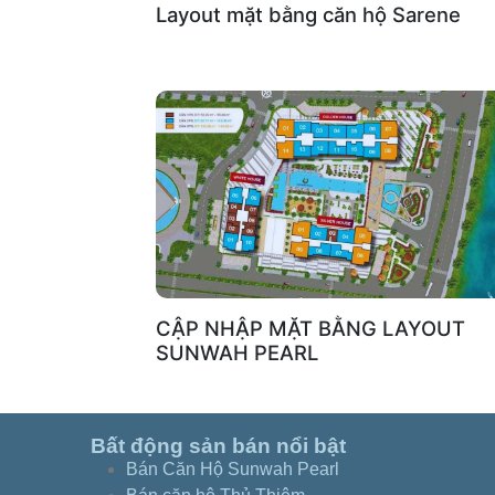
Layout mặt bằng căn hộ Sarene
CẬP NHẬP MẶT BẰNG LAYOUT
SUNWAH PEARL
Bất động sản bán nổi bật
Bán Căn Hộ Sunwah Pearl