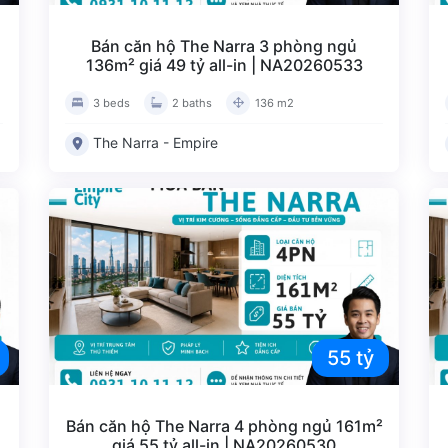
Bán căn hộ The Narra 3 phòng ngủ
136m² giá 49 tỷ all-in | NA20260533
3 beds
2 baths
136 m2
The Narra - Empire
55 tỷ
Bán căn hộ The Narra 4 phòng ngủ 161m²
giá 55 tỷ all-in | NA20260530