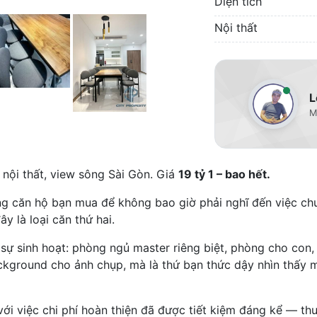
Diện tích
Nội thất
L
M
 nội thất, view sông Sài Gòn. Giá
19 tỷ 1 – bao hết.
 căn hộ bạn mua để không bao giờ phải nghĩ đến việc chuy
y là loại căn thứ hai.
 sự sinh hoạt: phòng ngủ master riêng biệt, phòng cho con
ckground cho ảnh chụp, mà là thứ bạn thức dậy nhìn thấy m
 với việc chi phí hoàn thiện đã được tiết kiệm đáng kể — t