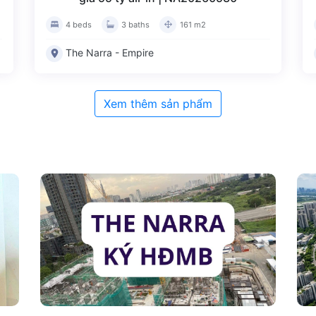
4 beds
3 baths
161 m2
The Narra - Empire
Xem thêm sản phẩm