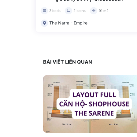
2 beds
2 baths
91 m2
The Narra - Empire
BÀI VIẾT LIÊN QUAN