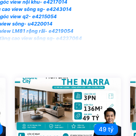
n góc view nội khu- e4217014
ng cao view sông sg- e4243014
n góc view q2- e4215054
g view sông- u4220014
 view LM81 rộng rãi- e4219054
 tầng cao view sông sg- e4237064
ew trực diện sông- e4221084
g- w4213084
 rộng nhất Sunwah- w4214074
ân vườn- e4207034
o cấp tầng cao- e4234044
g view LM81- e4217044
iew sông SG e4222084
 view nội khu- e4209024
ew trực diện sông- e4210064
g view sông- g4229084
n góc view sông- e4238014
49 tỷ