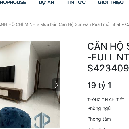
HOPHOUSE
DỰ ÁN
TIN TỨC
GIỚI THIỆU
ẠNH HỒ CHÍ MINH
»
Mua bán Căn Hộ Sunwah Pearl mới nhất
»
C
CĂN HỘ 
-FULL N
S42340
19 tỷ 1
THÔNG TIN CHI TIẾT
Phòng ngủ
Phòng tắm