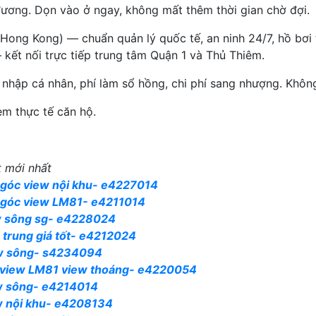
đương. Dọn vào ở ngay, không mất thêm thời gian chờ đợi.
ong Kong) — chuẩn quản lý quốc tế, an ninh 24/7, hồ bơi 
kết nối trực tiếp trung tâm Quận 1 và Thủ Thiêm.
hập cá nhân, phí làm sổ hồng, chi phí sang nhượng. Không
m thực tế căn hộ.
 mới nhất
n góc view nội khu- e4227014
n góc view LM81- e4211014
ew sông sg- e4228024
g trung giá tốt- e4212024
iew sông- s4234094
g view LM81 view thoáng- e4220054
ew sông- e4214014
ew nội khu- e4208134