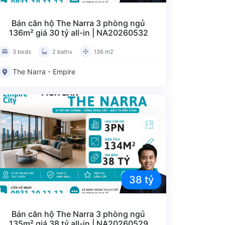
Đánh giá bài viết
Bán căn hộ The Narra 3 phòng ngủ
136m² giá 30 tỷ all-in | NA20260532
3 beds
2 baths
136 m2
The Narra - Empire
38 tỷ
Bán căn hộ The Narra 3 phòng ngủ
135m² giá 38 tỷ all-in | NA20260529