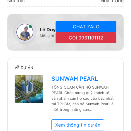
Nội thất
Nhà Trống
CHAT ZALO
Lê Duy
Môi giới
GỌI 0931101112
VỀ DỰ ÁN
SUNWAH PEARL
TỔNG QUAN CĂN HỘ SUNWAH
PEARL ​Chào mừng quý khách tới
sản phẩm căn hộ cao cấp bậc nhất
tại TPHCM, căn hộ Sunwah Pearl là
một trong những sản...
Xem thông tin dự án