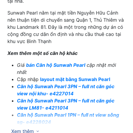
tại nhà.
Sunwah Pearl nằm tại mặt tiền Nguyễn Hữu Cảnh
nên thuận tiện di chuyển sang Quận 1, Thủ Thiêm và
khu Landmark 81. Đây là một trong những dự án có
cộng đồng cư dân ổn định và nhu cầu thuê cao tại
khu vực Bình Thạnh
Xem thêm một số căn hộ khác
Giá
bán Căn hộ Sunwah Pearl
cập nhật mới
nhất
Cập nhập
layout mặt bằng Sunwah Pearl
Căn hộ Sunwah Pearl 3PN – full nt căn góc
view nội khu- e4227014
Căn hộ Sunwah Pearl 3PN – full nt căn góc
view LM81- e4211014
Căn hộ Sunwah Pearl 1PN – full nt view sông
sg- e4228024
Căn hộ Sunwah Pearl 1PN – full nt tầng trung
Xem thêm