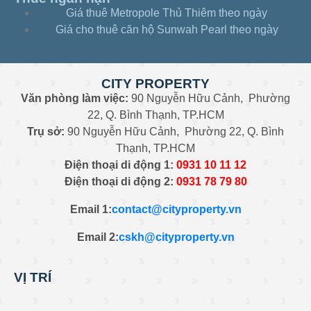
Giá thuê Metropole Thủ Thiêm theo ngày
Giá cho thuê căn hộ Sunwah Pearl theo ngày
CITY PROPERTY
Văn phòng làm việc:
90 Nguyễn Hữu Cảnh, Phường
22, Q. Bình Thạnh, TP.HCM
Trụ sở:
90 Nguyễn Hữu Cảnh, Phường 22, Q. Bình
Thạnh, TP.HCM
Điện thoại di động 1:
0931
10 11 12
Điện thoại di động 2:
0
931 78 79 80
Email 1:
contact@cityproperty.vn
Email 2:
cskh@cityproperty.vn
VỊ TRÍ