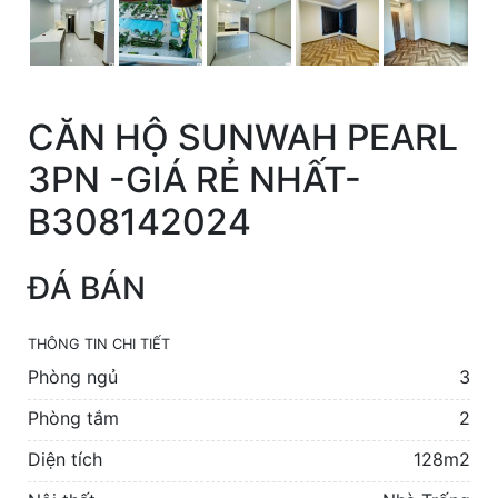
CĂN HỘ SUNWAH PEARL
3PN -GIÁ RẺ NHẤT-
B308142024
ĐÁ BÁN
THÔNG TIN CHI TIẾT
Phòng ngủ
3
Phòng tắm
2
Diện tích
128m2