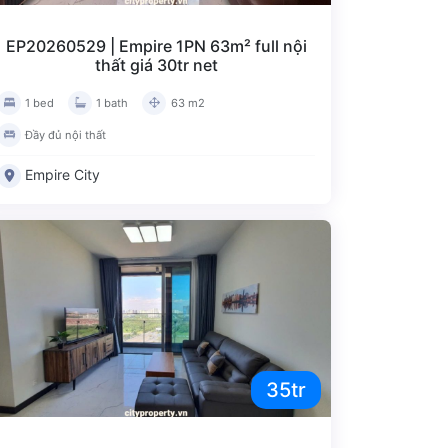
EP20260529 | Empire 1PN 63m² full nội
thất giá 30tr net
1 bed
1 bath
63 m2
Đầy đủ nội thất
Empire City
Đánh giá bài viết
35tr