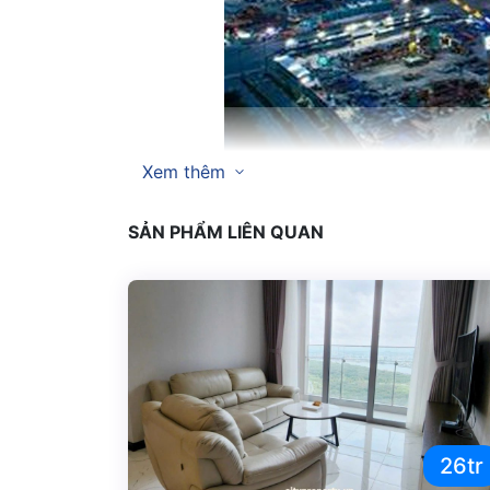
Xem thêm
Căn hộ Metropole Thủ Thiêm
là quần thể că
mong ước khi tọa lạc tại chân cầu Thủ Thiêm 2 
SẢN PHẨM LIÊN QUAN
cao thì Metropole Thủ Thiêm hiện là điểm đế
sống thoải mái và cao cấp tại đây. Liên hệ mua
Xem thêm một số bài viết khác
Cho thuê metropole Thủ Thiêm
mới n
Mặt bằng Metropole Thủ Thiêm
có th
Khai trương
Atelier Premium Bakery 
Giá thuê Metropole Thủ Thiêm theo n
26tr
Căn hộ Metropole Thủ Thiêm 1pn -ful