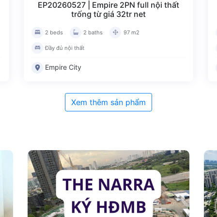
EP20260527 | Empire 2PN full nội thất
trống từ giá 32tr net
2 beds
2 baths
97 m2
Đầy đủ nội thất
Empire City
Xem thêm sản phẩm