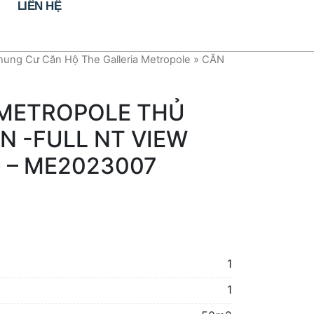
LIÊN HỆ
ung Cư Căn Hộ The Galleria Metropole
»
CĂN
METROPOLE THỦ
N -FULL NT VIEW
 – ME2023007
1
1