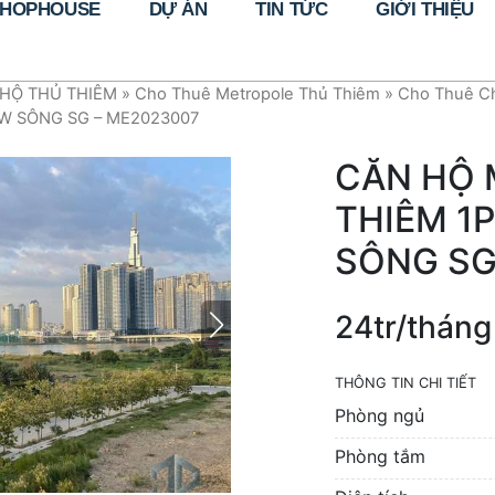
HOPHOUSE
DỰ ÁN
TIN TỨC
GIỚI THIỆU
HỘ THỦ THIÊM
»
Cho Thuê Metropole Thủ Thiêm
»
Cho Thuê Ch
EW SÔNG SG – ME2023007
CĂN HỘ 
THIÊM 1P
SÔNG SG
24tr/tháng
THÔNG TIN CHI TIẾT
Phòng ngủ
Phòng tắm