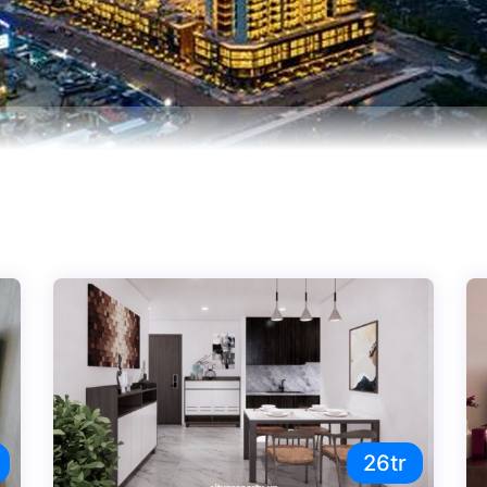
n hộ nằm trong Top 5 ông lớn tại Thủ Thiêm.Metropole Thủ Thiê
( Cầu Bason)cực kỳ thuận tiện việc di chuyển về Quận 1 và đi x
n yêu thích của những chuyên gia công ty hàng đầu và những g
 căn hộ tại
Cityproperty
qua hotline
0931 10 11 12
hất
ể bạn quan tâm
Metropole Thủ Thiêm
gày
mới nhất
26tr
l nt view sông – me2023001