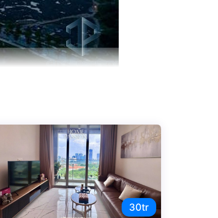
m nằm tại vị trí mà những căn hộ khác hằng
a lộ, với chuỗi tiện ích 5* kèm nhu cầu ở tăng
iới thượng lưu muốn được tận thượng cuộc
30tr