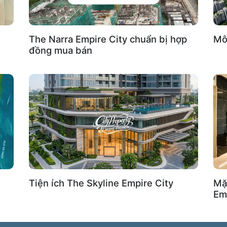
The Narra Empire City chuẩn bị hợp
Mô 
đồng mua bán
Tiện ích The Skyline Empire City
Mặ
Em