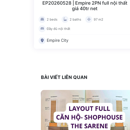
EP20260528 | Empire 2PN full nội thất
giá 40tr net
2 beds
2 baths
97 m2
Đầy đủ nội thất
Empire City
BÀI VIẾT LIÊN QUAN