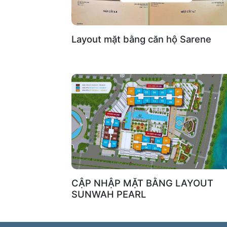
Layout mặt bằng căn hộ Sarene
CẬP NHẬP MẶT BẰNG LAYOUT
SUNWAH PEARL