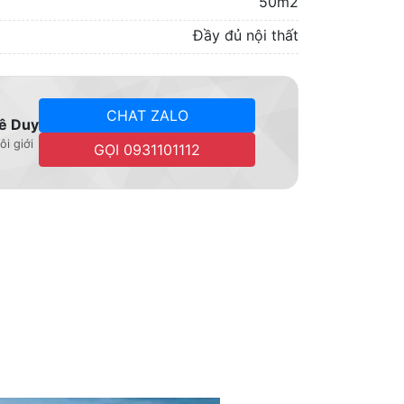
50m2
Đầy đủ nội thất
CHAT ZALO
ê Duy
ôi giới
GỌI 0931101112