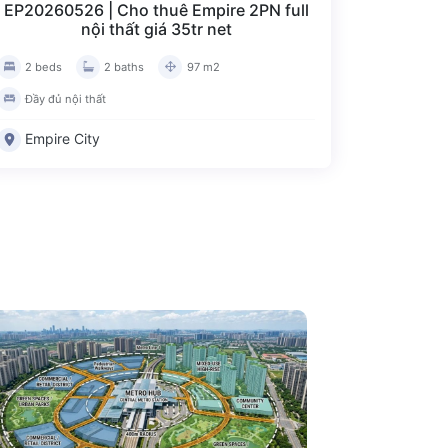
EP20260526 | Cho thuê Empire 2PN full
nội thất giá 35tr net
2 beds
2 baths
97 m2
Đầy đủ nội thất
Empire City