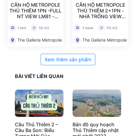
CĂN HỘ METROPOLE
CĂN HỘ METROPOLE
Căn hộ Metropole Thủ Thiêm 1pn -full nt view
THỦ THIÊM 1PN -FULL
THỦ THIÊM 2+1PN -
đẹp – me2023013
NT VIEW LM81 -
NHÀ TRỐNG VIEW
ME2023006
THOÁNG -
ME2023005
1 bed
50 m2
2 beds
115 m2
Đánh giá bài viết
The Galleria Metropole
The Galleria Metropole
Xem thêm sản phẩm
BÀI VIẾT LIÊN QUAN
Cầu Thủ Thiêm 2 –
Bản đồ quy hoạch
Cầ
Cầu Ba Son: Biểu
Thủ Thiêm cập nhật
Nà
Tượng Mới Của
mới nhất 2023
Độ