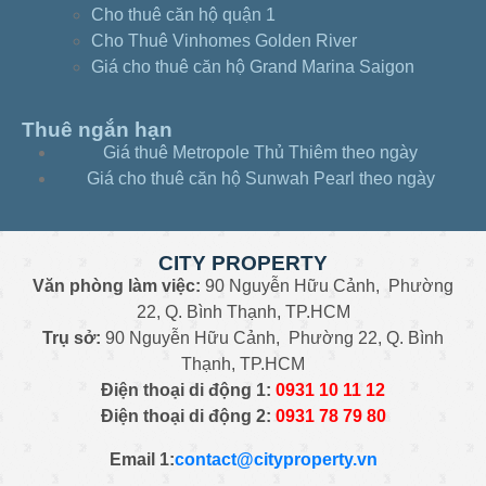
Cho thuê căn hộ quận 1
Cho Thuê Vinhomes Golden River
Giá cho thuê căn hộ Grand Marina Saigon
Thuê ngắn hạn
Giá thuê Metropole Thủ Thiêm theo ngày
Giá cho thuê căn hộ Sunwah Pearl theo ngày
CITY PROPERTY
Văn phòng làm việc:
90 Nguyễn Hữu Cảnh, Phường
22, Q. Bình Thạnh, TP.HCM
Trụ sở:
90 Nguyễn Hữu Cảnh, Phường 22, Q. Bình
Thạnh, TP.HCM
Điện thoại di động 1:
0931
10 11 12
Điện thoại di động 2:
0
931 78 79 80
Email 1:
contact@cityproperty.vn