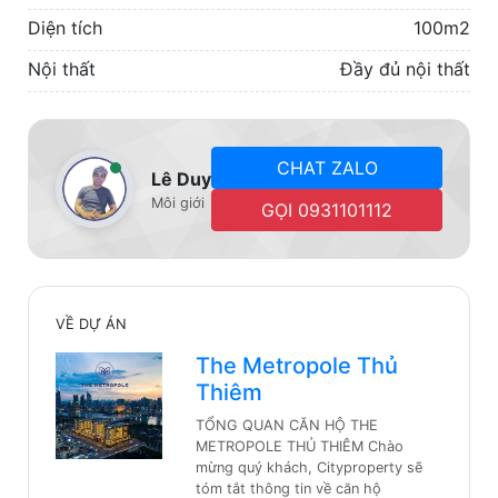
Diện tích
100m2
Nội thất
Đầy đủ nội thất
CHAT ZALO
Lê Duy
Môi giới
GỌI 0931101112
VỀ DỰ ÁN
The Metropole Thủ
Thiêm
TỔNG QUAN CĂN HỘ THE
METROPOLE THỦ THIÊM Chào
mừng quý khách, Cityproperty sẽ
tóm tắt thông tin về căn hộ