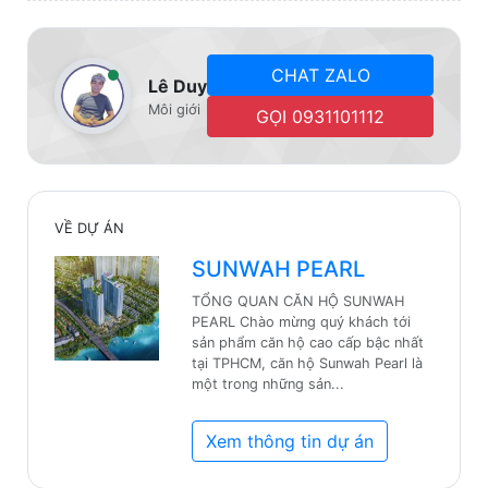
CHAT ZALO
Lê Duy
Môi giới
GỌI 0931101112
VỀ DỰ ÁN
SUNWAH PEARL
TỔNG QUAN CĂN HỘ SUNWAH
PEARL ​Chào mừng quý khách tới
sản phẩm căn hộ cao cấp bậc nhất
tại TPHCM, căn hộ Sunwah Pearl là
một trong những sản...
Xem thông tin dự án