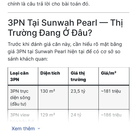
chính là câu trả lời cho bài toán đó.
3PN Tại Sunwah Pearl — Thị
Trường Đang Ở Đâu?
Trước khi đánh giá căn này, cần hiểu rõ mặt bằng
giá 3PN tại Sunwah Pearl hiện tại để có cơ sở so
sánh khách quan:
Loại căn
Diện tích
Giá thị
Giá/m²
3PN
trường
3PN trực
130 m²
23,5 tỷ
~181 triệu
diện sông
(đầu tư)
3PN view
129 m²
24 tỷ
~186 triệu
hoa hậu full
NT
Xem thêm