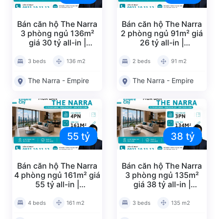
Căn hộ Sunwah Pearl 3PN – full nt căn góc
view nội khu- e4227014
Bán căn hộ The Narra
Bán căn hộ The Narra
3 phòng ngủ 136m²
Căn hộ Sunwah Pearl 3PN – full nt căn góc
2 phòng ngủ 91m² giá
giá 30 tỷ all-in |
26 tỷ all-in |
view LM81- e4211014
NA20260532
NA20260531
Căn hộ Sunwah Pearl 1PN – full nt view sông
3 beds
136 m2
2 beds
91 m2
sg- e4228024
Căn hộ Sunwah Pearl 1PN – full nt tầng trung
The Narra - Empire
The Narra - Empire
giá tốt- e4212024
Căn hộ Sunwah Pearl 3PN – full nt view sông-
s4234094
Căn hộ Sunwah Pearl 2PN – nhà trống view
55 tỷ
38 tỷ
LM81 view thoáng- e4220054
Căn hộ Sunwah Pearl 2PN – full nt view sông-
e4214014
Bán căn hộ The Narra
Bán căn hộ The Narra
Căn hộ Sunwah Pearl 2PN – full nt view nội
4 phòng ngủ 161m² giá
3 phòng ngủ 135m²
55 tỷ all-in |
giá 38 tỷ all-in |
khu- e4208134
NA20260530
NA20260529
Căn hộ Sunwah Pearl 3PN – full nt căn góc
4 beds
161 m2
3 beds
135 m2
view nội khu- e4217014