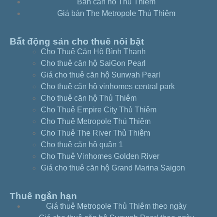
Bán căn hộ Thủ Thiêm
cao- e4234044
Giá bán The Metropole Thủ Thiêm
Căn hộ Sunwah Pearl 2PN – nhà trống view
LM81- e4217044
Căn hộ Sunwah Pearl 2PN – full nt view sông
Bất động sản cho thuê nôi bật
Cho Thuê Căn Hộ Bình Thạnh
SG e4222084
Cho thuê căn hộ SaiGon Pearl
Căn hộ Sunwah Pearl 2PN – nhà trống view nội
Giá cho thuê căn hộ Sunwah Pearl
khu- e4209024
Cho thuê căn hộ vinhomes central park
Căn hộ Sunwah Pearl 2PN – full nt view trực
Cho thuê căn hộ Thủ Thiêm
diện sông- e4210064
Cho Thuê Empire City Thủ Thiêm
Căn hộ Sunwah Pearl 3PN – nhà trống view
Cho Thuê Metropole Thủ Thiêm
sông- g4229084
Cho Thuê The River Thủ Thiêm
Căn hộ Sunwah Pearl 2PN – full nt căn góc
Cho thuê căn hộ quận 1
view sông- e4238014
Cho Thuê Vinhomes Golden River
Giá cho thuê căn hộ Grand Marina Saigon
5/5 - (1 bình chọn)
Thuê ngắn hạn
Giá thuê Metropole Thủ Thiêm theo ngày