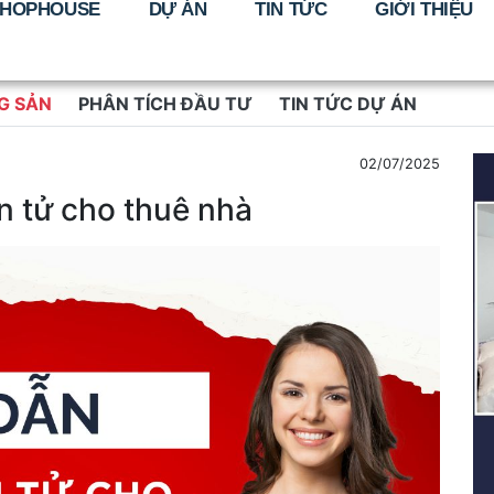
HOPHOUSE
DỰ ÁN
TIN TỨC
GIỚI THIỆU
G SẢN
PHÂN TÍCH ĐẦU TƯ
TIN TỨC DỰ ÁN
02/07/2025
n tử cho thuê nhà