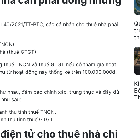
 nhà cần phải đóng những
Q
ư 40/2021/TT-BTC, các cá nhân cho thuê nhà phải
tr
t
 TNCN).
nhà (thuế GTGT).
ng thuế TNCN và thuế GTGT nếu có tham gia hoạt
hu từ hoạt động này thống kê trên 100.000.000đ,
K
B
như nhau, đảm bảo chính xác, trung thực và đầy đủ
T
 như sau:
nh thu tính thuế TNCN.
nh thu tính thuế GTGT.
điện tử cho thuê nhà chi