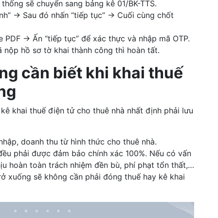
ệ thống sẽ chuyển sang bảng kê 01/BK-TTS.
nh” → Sau đó nhấn “tiếp tục” → Cuối cùng chốt
le PDF → Ấn “tiếp tục” để xác thực và nhập mã OTP.
nộp hồ sơ tờ khai thành công thì hoàn tất.
ng cần biết khi khai thuế
ng
kê khai thuế điện tử cho thuê nhà nhất định phải lưu
nhập, doanh thu từ hình thức cho thuê nhà.
 đều phải được đảm bảo chính xác 100%. Nếu có vấn
hịu hoàn toàn trách nhiệm đền bù, phí phạt tổn thất,…
rở xuống sẽ không cần phải đóng thuế hay kê khai