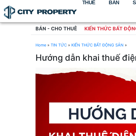
THUÊ
BÁN
S
BÁN - CHO THUÊ
KIẾN THỨC BẤT ĐỘN
Home
»
TIN TỨC
»
KIẾN THỨC BẤT ĐỘNG SẢN
»
Hướng dẫn khai thuế điệ