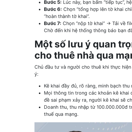
Bước 5:
Lúc này, bạn bấm “tiếp tục”, h
Bước 6:
Chọn “tổng hợp lên tờ khai chí
“hoàn thành tờ khai”.
Bước 7:
Chọn “nộp tờ khai” → Tải về fi
Chờ đến khi hệ thống thông báo bạn đã 
Một số lưu ý quan trọ
cho thuê nhà qua mạ
Chủ đầu tư và người cho thuê khi thực hiện 
ý:
Kê khai đầy đủ, rõ ràng, minh bạch thu 
Mọi thông tin trong các khoản kê khai
đề sai phạm xảy ra, người kê khai sẽ c
Doanh thu, thu nhập từ 100.000.000đ t
thuế qua mạng.