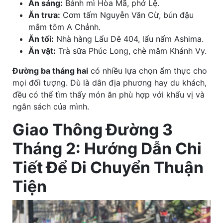
Ăn sáng:
Bánh mì Hòa Mã, phở Lệ.
Ăn trưa:
Cơm tấm Nguyễn Văn Cừ, bún đậu
mắm tôm A Chảnh.
Ăn tối:
Nhà hàng Lẩu Dê 404, lẩu nấm Ashima.
Ăn vặt:
Trà sữa Phúc Long, chè mâm Khánh Vy.
Đường ba tháng hai
có nhiều lựa chọn ẩm thực cho
mọi đối tượng. Dù là dân địa phương hay du khách,
đều có thể tìm thấy món ăn phù hợp với khẩu vị và
ngân sách của mình.
Giao Thông Đường 3
Tháng 2: Hướng Dẫn Chi
Tiết Để Di Chuyển Thuận
Tiện