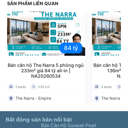
SẢN PHẨM LIÊN QUAN
84 tỷ
Bán căn hộ The Narra 5 phòng ngủ
Bán căn hộ The
233m² giá 84 tỷ all-in |
136m² giá 
NA20260534
NA2
5 beds
233 m2
3 beds
13
The Narra - Empire
The Narra - E
Bất động sản bán nổi bật
Bán Căn Hộ Sunwah Pearl