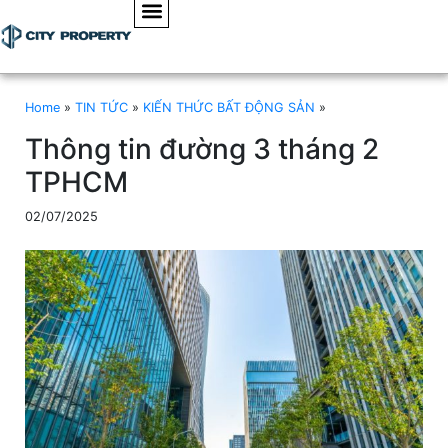
Home
»
TIN TỨC
»
KIẾN THỨC BẤT ĐỘNG SẢN
»
Thông tin đường 3 tháng 2
TPHCM
02/07/2025