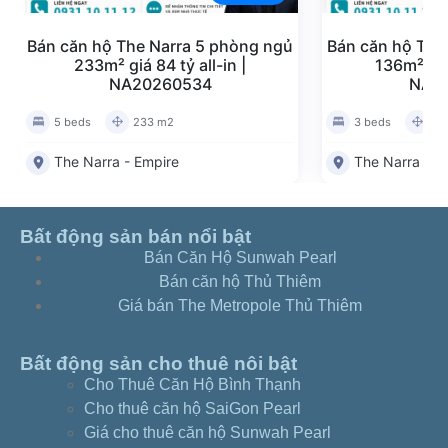
Bán căn hộ The Narra 5 phòng ngủ
Bán căn hộ The
233m² giá 84 tỷ all-in |
136m² giá 
NA20260534
NA2
5 beds
233 m2
3 beds
13
The Narra - Empire
The Narra - E
Bất động sản bán nổi bật
Bán Căn Hộ Sunwah Pearl
Bán căn hộ Thủ Thiêm
Giá bán The Metropole Thủ Thiêm
Bất động sản cho thuê nôi bật
Cho Thuê Căn Hộ Bình Thạnh
Cho thuê căn hộ SaiGon Pearl
Giá cho thuê căn hộ Sunwah Pearl