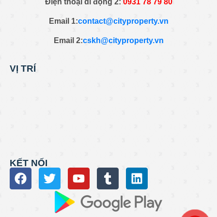
Điện thoại di động 2:
0
931 78 79 80
Email 1:
contact@cityproperty.vn
Email 2:
cskh@cityproperty.vn
VỊ TRÍ
KẾT NỐI