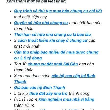
Xem thêm một số bài viết khác:
Quy trình và thủ tục mua bán chung cư chi tiết
mới nhất hiện nay
Quyền sở hữu nhà chung cư
mới nhất bạn nên
tham khảo
Thời hạn sở hữu nhà chung cư là bao lâu
3
cách thoát hiểm khi cháy ở chung cư
cập
nhật mới nhất
Cần thu nhập bao nhiêu để mua được chung
cư 3,5 tỷ đồng
Top 10
chung cư đắt nhất Sài Gòn
bạn nên
tham khảo
Xem qua danh sách
căn hộ cao cấp tại Bình
Thạnh
Giá bán căn hộ Bình Thạnh
5 bí kíp
thuê đất xây nhà trọ
thành công
[HOT] Top 4
kinh nghiệm mua nhà vi bằng
tránh rủi ro