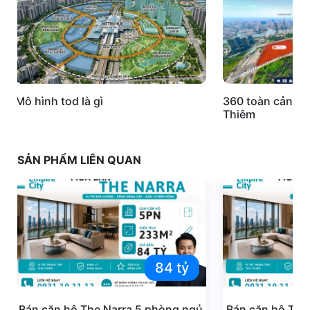
Mô hình tod là gì
360 toàn cảnh k
Thiêm
SẢN PHẨM LIÊN QUAN
84 tỷ
Bán căn hộ The Narra 5 phòng ngủ
Bán căn hộ The