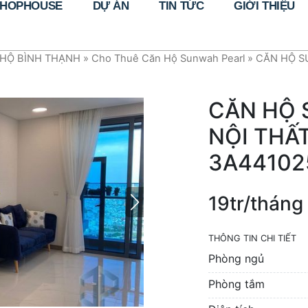
HOPHOUSE
DỰ ÁN
TIN TỨC
GIỚI THIỆU
HỘ BÌNH THẠNH
»
Cho Thuê Căn Hộ Sunwah Pearl
»
CĂN HỘ S
CĂN HỘ 
NỘI THẤ
3A44102
19tr/tháng
THÔNG TIN CHI TIẾT
Phòng ngủ
Phòng tắm