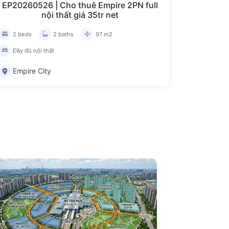
EP20260526 | Cho thuê Empire 2PN full
nội thất giá 35tr net
2 beds
2 baths
97 m2
Đầy đủ nội thất
Empire City