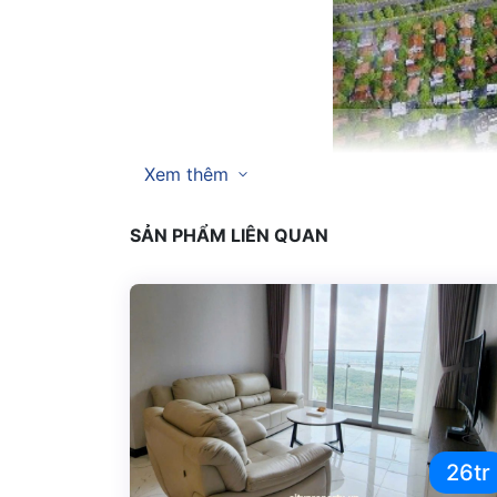
Xem thêm
SẢN PHẨM LIÊN QUAN
Căn hộ Sunwah Pearl
cao cấp nhất Bình Thạ
đường Nguyễn Hữu Cảnh nói riêng. Các tiện ích
Liên hệ đặt mua căn hộ tại
Cityproperty
qua h
Xem thêm một số bài viết khác
Cho thuê căn hộ Sunwah Pearl
giá rẻ 
Mặt bằng
layout căn hộ Sunwah Pearl
3 điều cần biết về
chủ đầu tư Sunwah 
26tr
5 bước
quy trình sang nhượng Căn Hộ