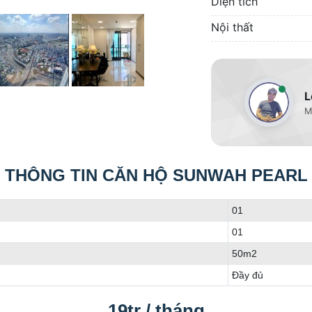
Diện tích
Nội thất
L
M
THÔNG TIN CĂN HỘ SUNWAH PEARL
01
01
50m2
Đầy đủ
19tr / tháng