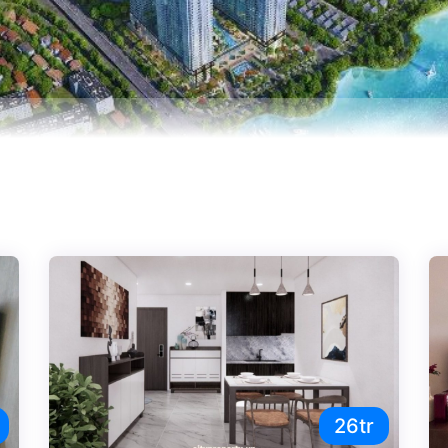
nh. Sunwah Pearl tự tin sánh bước với các dự án căn hộ cao c
 nội ngoại khu được chủ đầu tư chăm chút và tỉ mỉ từng chi tiết
otline
0931 10 11 12
nhất thị trường
– Full layout
Pearl
là ai ?
26tr
 Sunwah Pearl