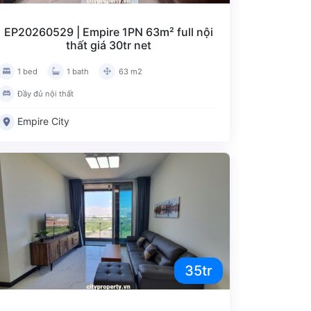
EP20260529 | Empire 1PN 63m² full nội
thất giá 30tr net
1 bed
1 bath
63 m2
Đầy đủ nội thất
Empire City
35tr