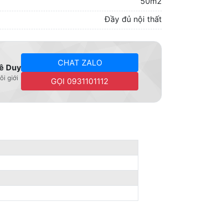
50m2
Đầy đủ nội thất
CHAT ZALO
ê Duy
ôi giới
GỌI 0931101112