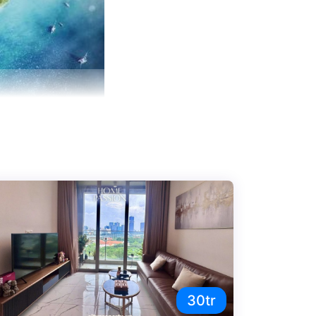
ấp tại Bình Thạnh nói chung và theo dọc theo
 nhỏ nhất cho tới những tiện ích đạt chuẩn 5*.
30tr