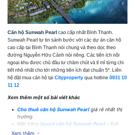
Căn hộ Sunwah Pearl
cao cấp nhất Bình Thạnh.
Sunwah Pearl tự tin sánh bước với các dự án căn hộ
cao cấp tại Bình Thạnh nói chung và theo dọc theo
đường Nguyễn Hữu Cảnh nói riêng. Các tiện ích nội
ngoại khu được chủ đầu tư chăm chút và tỉ mỉ từng chi
tiết nhỏ nhất cho tới những tiện ích đạt chuẩn 5*. Liên
hệ đặt mua căn hộ tại
Cityproperty
qua hotline
0931 10
11 12
Xem thêm một số bài viết khác
Cho thuê căn hộ Sunwah Pearl
giá rẻ nhất thị
trường
Mặt bằng
layout căn hộ Sunwah Pearl
– Full
layout
Xem thêm