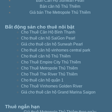
Bán Căn Hộ Sunwah Pearl
3c409135
Bán căn hộ Thủ Thiêm
Căn hộ Sunwah 2pn-full nt view sông Sài Gòn
Giá bán The Metropole Thủ Thiêm
– 3b425085
Căn hộ Sunwah 2pn-full nt view hồ bơi –
Bất động sản cho thuê nôi bật
3b416045
Cho Thuê Căn Hộ Bình Thạnh
Căn hộ Sunwah 2pn-full nt tầng thấp view hồ
Cho thuê căn hộ SaiGon Pearl
bơi – 3b409025
Giá cho thuê căn hộ Sunwah Pearl
Căn hộ Sunwah Pearl 3pn – full nội thất view
Cho thuê căn hộ vinhomes central park
sông – d4528094
Cho thuê căn hộ Thủ Thiêm
Căn hộ Sunwah 3pn-tầng thấp view
Cho Thuê Empire City Thủ Thiêm
Landmark81 – 3c411015
Cho Thuê Metropole Thủ Thiêm
Căn hộ Sunwah 3pn-tầng cao view sông nội
Cho Thuê The River Thủ Thiêm
thất đẹp – 3c440085
Cho thuê căn hộ quận 1
Căn hộ Sunwah 3pn-full nội thất view Quận 1-
Cho Thuê Vinhomes Golden River
3b424095
Giá cho thuê căn hộ Grand Marina Saigon
Căn hộ Sunwah 2pn-view toàn TPHCM tầng
cao – e4246104
Căn hộ Sunwah 2pn -căn góc view sông SG –
Thuê ngắn hạn
e4233014
Giá thuê Metropole Thủ Thiêm theo ngày