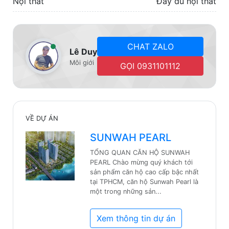
Nội thất
Đầy đủ nội thất
CHAT ZALO
Lê Duy
Môi giới
GỌI 0931101112
VỀ DỰ ÁN
SUNWAH PEARL
TỔNG QUAN CĂN HỘ SUNWAH
PEARL ​Chào mừng quý khách tới
sản phẩm căn hộ cao cấp bậc nhất
tại TPHCM, căn hộ Sunwah Pearl là
một trong những sản...
Xem thông tin dự án