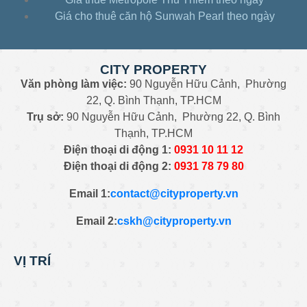
Căn hộ Sunwah 1pn-view toàn sông tầng cao –
Giá cho thuê căn hộ Sunwah Pearl theo ngày
u4229084
Căn hộ Sunwah 1pn – Sunwah Pearl full nội
thất – e4215044
CITY PROPERTY
Căn hộ Sunwah 1pn-full nội thất – 3a430095
Văn phòng làm việc:
90 Nguyễn Hữu Cảnh, Phường
Căn hộ Sunwah Pearl 2pn -view Q1 full nội thất
22, Q. Bình Thạnh, TP.HCM
– d2225074
Trụ sở:
90 Nguyễn Hữu Cảnh, Phường 22, Q. Bình
Căn hộ Sunwah Pearl 2pn – view đẹp nhất
Thạnh, TP.HCM
Sunwah – s4224074
Điện thoại di động 1:
0931
10 11 12
Căn hộ Sunwah Pearl 1pn – view thoáng full nội
Điện thoại di động 2:
0
931 78 79 80
thất – d9431028
Căn hộ Sunwah 2pn-full nội thất giá tốt –
Email 1:
contact@cityproperty.vn
3c432115
Email 2:
cskh@cityproperty.vn
Căn hộ Sunwah 1pn-tầng cao view thoáng –
3b447025
Căn hộ Sunwah Pearl 2pn full nội thất –
VỊ TRÍ
d5731077
Căn hộ Sunwah 3pn-nội thất luxury view sông