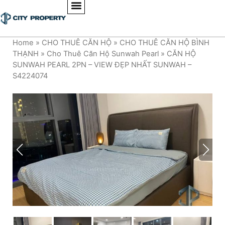
Home
»
CHO THUÊ CĂN HỘ
»
CHO THUÊ CĂN HỘ BÌNH
THẠNH
»
Cho Thuê Căn Hộ Sunwah Pearl
»
CĂN HỘ
SUNWAH PEARL 2PN – VIEW ĐẸP NHẤT SUNWAH –
S4224074