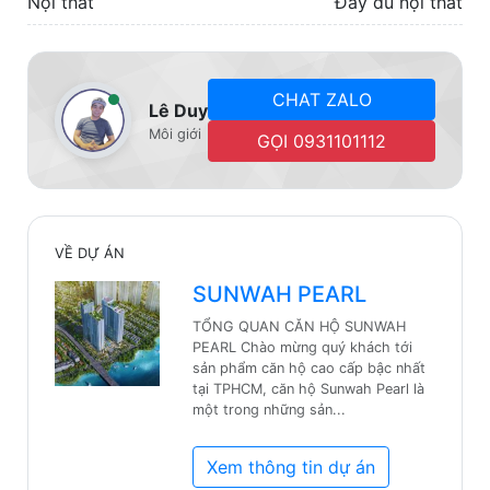
Nội thất
Đầy đủ nội thất
CHAT ZALO
Lê Duy
Môi giới
GỌI 0931101112
VỀ DỰ ÁN
SUNWAH PEARL
TỔNG QUAN CĂN HỘ SUNWAH
PEARL ​Chào mừng quý khách tới
sản phẩm căn hộ cao cấp bậc nhất
tại TPHCM, căn hộ Sunwah Pearl là
một trong những sản...
Xem thông tin dự án