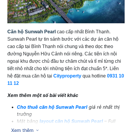
Căn hộ Sunwah Pearl
cao cấp nhất Bình Thạnh.
Sunwah Pearl tự tin sánh bước với các dự án căn hộ
cao cấp tại Bình Thạnh nói chung và theo dọc theo
đường Nguyễn Hữu Cảnh nói riêng. Các tiện ích nội
ngoại khu được chủ đầu tư chăm chút và tỉ mỉ từng chi
tiết nhỏ nhất cho tới những tiện ích đạt chuẩn 5*. Liên
hệ đặt mua căn hộ tại
Cityproperty
qua hotline
0931 10
11 12
Xem thêm một số bài viết khác
Cho thuê căn hộ Sunwah Pearl
giá rẻ nhất thị
trường
Mặt bằng
layout căn hộ Sunwah Pearl
– Full
layout
Xem thêm