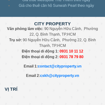
Căn hộ Sunwah 1pn-view toàn sông tầng cao –
Giá cho thuê căn hộ Sunwah Pearl theo ngày
u4229084
Căn hộ Sunwah 1pn – Sunwah Pearl full nội
thất – e4215044
CITY PROPERTY
Căn hộ Sunwah 1pn-full nội thất – 3a430095
Văn phòng làm việc:
90 Nguyễn Hữu Cảnh, Phường
Căn hộ Sunwah Pearl 2pn -view Q1 full nội thất
22, Q. Bình Thạnh, TP.HCM
– d2225074
Trụ sở:
90 Nguyễn Hữu Cảnh, Phường 22, Q. Bình
Căn hộ Sunwah Pearl 2pn – view đẹp nhất
Thạnh, TP.HCM
Sunwah – s4224074
Điện thoại di động 1:
0931
10 11 12
Căn hộ Sunwah Pearl 1pn – view thoáng full nội
Điện thoại di động 2:
0
931 78 79 80
thất – d9431028
Căn hộ Sunwah 2pn-full nội thất giá tốt –
Email 1:
contact@cityproperty.vn
3c432115
Email 2:
cskh@cityproperty.vn
Căn hộ Sunwah 1pn-tầng cao view thoáng –
3b447025
Căn hộ Sunwah Pearl 2pn full nội thất –
VỊ TRÍ
d5731077
Căn hộ Sunwah 3pn-nội thất luxury view sông