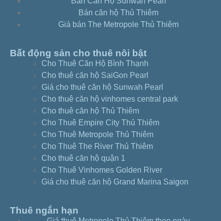
Bán Căn Hộ Sunwah Pearl
3c409135
Bán căn hộ Thủ Thiêm
Căn hộ Sunwah 2pn-full nt view sông Sài Gòn
Giá bán The Metropole Thủ Thiêm
– 3b425085
Căn hộ Sunwah 2pn-full nt view hồ bơi –
Bất động sản cho thuê nôi bật
3b416045
Cho Thuê Căn Hộ Bình Thạnh
Căn hộ Sunwah 2pn-full nt tầng thấp view hồ
Cho thuê căn hộ SaiGon Pearl
bơi – 3b409025
Giá cho thuê căn hộ Sunwah Pearl
Căn hộ Sunwah Pearl 3pn – full nội thất view
Cho thuê căn hộ vinhomes central park
sông – d4528094
Cho thuê căn hộ Thủ Thiêm
Căn hộ Sunwah 3pn-tầng thấp view
Cho Thuê Empire City Thủ Thiêm
Landmark81 – 3c411015
Cho Thuê Metropole Thủ Thiêm
Căn hộ Sunwah 3pn-tầng cao view sông nội
Cho Thuê The River Thủ Thiêm
thất đẹp – 3c440085
Cho thuê căn hộ quận 1
Căn hộ Sunwah 3pn-full nội thất view Quận 1-
Cho Thuê Vinhomes Golden River
3b424095
Giá cho thuê căn hộ Grand Marina Saigon
Căn hộ Sunwah 2pn-view toàn TPHCM tầng
cao – e4246104
Căn hộ Sunwah 2pn -căn góc view sông SG –
Thuê ngắn hạn
e4233014
Giá thuê Metropole Thủ Thiêm theo ngày