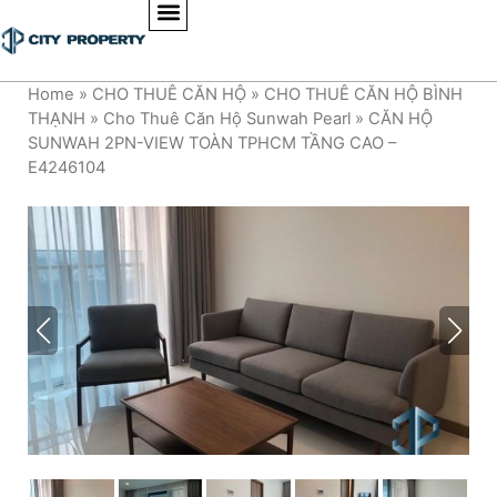
Home
»
CHO THUÊ CĂN HỘ
»
CHO THUÊ CĂN HỘ BÌNH
THẠNH
»
Cho Thuê Căn Hộ Sunwah Pearl
»
CĂN HỘ
SUNWAH 2PN-VIEW TOÀN TPHCM TẦNG CAO –
E4246104