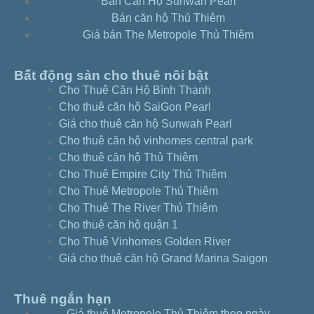
Bán Căn Hộ Sunwah Pearl
3c409135
Bán căn hộ Thủ Thiêm
Căn hộ Sunwah 2pn-full nt view sông Sài Gòn
Giá bán The Metropole Thủ Thiêm
– 3b425085
Căn hộ Sunwah 2pn-full nt view hồ bơi –
Bất động sản cho thuê nôi bật
3b416045
Cho Thuê Căn Hộ Bình Thạnh
Căn hộ Sunwah 2pn-full nt tầng thấp view hồ
Cho thuê căn hộ SaiGon Pearl
bơi – 3b409025
Giá cho thuê căn hộ Sunwah Pearl
Căn hộ Sunwah Pearl 3pn – full nội thất view
Cho thuê căn hộ vinhomes central park
sông – d4528094
Cho thuê căn hộ Thủ Thiêm
Căn hộ Sunwah 3pn-tầng thấp view
Cho Thuê Empire City Thủ Thiêm
Landmark81 – 3c411015
Cho Thuê Metropole Thủ Thiêm
Căn hộ Sunwah 3pn-tầng cao view sông nội
Cho Thuê The River Thủ Thiêm
thất đẹp – 3c440085
Cho thuê căn hộ quận 1
Căn hộ Sunwah 3pn-full nội thất view Quận 1-
Cho Thuê Vinhomes Golden River
3b424095
Giá cho thuê căn hộ Grand Marina Saigon
Căn hộ Sunwah 2pn-view toàn TPHCM tầng
cao – e4246104
Căn hộ Sunwah 2pn -căn góc view sông SG –
Thuê ngắn hạn
e4233014
Giá thuê Metropole Thủ Thiêm theo ngày