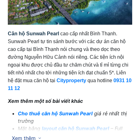
Căn hộ Sunwah Pearl
cao cấp nhất Bình Thạnh.
Sunwah Pearl tự tin sánh bước với các dự án căn hộ
cao cấp tại Bình Thạnh nói chung và theo dọc theo
đường Nguyễn Hữu Cảnh nói riêng. Các tiện ích nội
ngoại khu được chủ đầu tư chăm chút và tỉ mỉ từng chi
tiết nhỏ nhất cho tới những tiện ích đạt chuẩn 5*. Liên
hệ đặt mua căn hộ tại
Cityproperty
qua hotline
0931 10
11 12
Xem thêm một số bài viết khác
Cho thuê căn hộ Sunwah Pearl
giá rẻ nhất thị
trường
Mặt bằng
layout căn hộ Sunwah Pearl
– Full
layout
Xem thêm