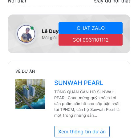
Nội thất
Đầy đủ nội thất
CHAT ZALO
Lê Duy
Môi giới
GỌI 0931101112
VỀ DỰ ÁN
SUNWAH PEARL
TỔNG QUAN CĂN HỘ SUNWAH
PEARL ​Chào mừng quý khách tới
sản phẩm căn hộ cao cấp bậc nhất
tại TPHCM, căn hộ Sunwah Pearl là
một trong những sản...
Xem thông tin dự án