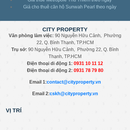
Căn hộ Sunwah 1pn-view toàn sông tầng cao –
Giá cho thuê căn hộ Sunwah Pearl theo ngày
u4229084
Căn hộ Sunwah 1pn – Sunwah Pearl full nội
thất – e4215044
CITY PROPERTY
Căn hộ Sunwah 1pn-full nội thất – 3a430095
Văn phòng làm việc:
90 Nguyễn Hữu Cảnh, Phường
Căn hộ Sunwah Pearl 2pn -view Q1 full nội thất
22, Q. Bình Thạnh, TP.HCM
– d2225074
Trụ sở:
90 Nguyễn Hữu Cảnh, Phường 22, Q. Bình
Căn hộ Sunwah Pearl 2pn – view đẹp nhất
Thạnh, TP.HCM
Sunwah – s4224074
Điện thoại di động 1:
0931
10 11 12
Căn hộ Sunwah Pearl 1pn – view thoáng full nội
Điện thoại di động 2:
0
931 78 79 80
thất – d9431028
Căn hộ Sunwah 2pn-full nội thất giá tốt –
Email 1:
contact@cityproperty.vn
3c432115
Email 2:
cskh@cityproperty.vn
Căn hộ Sunwah 1pn-tầng cao view thoáng –
3b447025
Căn hộ Sunwah Pearl 2pn full nội thất –
VỊ TRÍ
d5731077
Căn hộ Sunwah 3pn-nội thất luxury view sông